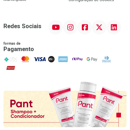
YouTube
Instagram
Facebook
Twitter
Linkedin
Redes Sociais
formas de
Pagamento
PIX
MasterCard
VISA
ELO
AMEX
NuPay
Google Pay
Diners Club
Hipercard
Promoção em Destaque