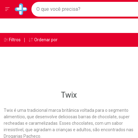
Drogarias Pacheco
Menu
Ir direto para a home
O que você precisa?
Baixe nosso APP e aproveite Ofertas Exclusivas!
Navegue pela página
Ir direto para o conteúdo
Faça a sua busca
Ir direto para a busca
Ir direto para a conta
Ir direto para a ajuda
Âncoras
Breadcrumb
Filtros
Ordenar por
Drogarias Pacheco
Twix
Ir direto para a notificações
Ir direto para o carrinho
Ir direto para o menu
Twix
Twix é uma tradicional marca britânica voltada para o segmento
alimentício, que desenvolve deliciosas barras de chocolate, super
recheadas e caramelizadas. Esses chocolates, com um sabor
irresistível, que agradam a crianças e adultos, são encontrados nas
Drogarias Pacheco.