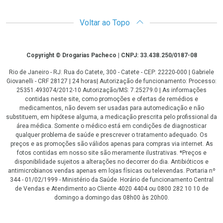
Voltar ao Topo
Copyright
Copyright © Drogarias Pacheco | CNPJ: 33.438.250/0187-08
Rio de Janeiro - RJ: Rua do Catete, 300 - Catete - CEP: 22220-000 | Gabriele
Giovanelli - CRF 28127 | 24 horas| Autorização de funcionamento: Processo:
25351.493074/2012-10 Autorização/MS: 7.25279.0 | As informações
contidas neste site, como promoções e ofertas de remédios e
medicamentos, não devem ser usadas para automedicação e não
substituem, em hipótese alguma, a medicação prescrita pelo profissional da
área médica. Somente o médico está em condições de diagnosticar
qualquer problema de saúde e prescrever o tratamento adequado. Os
preços e as promoções são válidos apenas para compras via internet. As
fotos contidas em nosso site são meramente ilustrativas. *Preços e
disponibilidade sujeitos a alterações no decorrer do dia. Antibióticos e
antimicrobianos vendas apenas em lojas físicas ou televendas. Portaria nº
344 - 01/02/1999 - Ministério da Saúde. Horário de funcionamento Central
de Vendas e Atendimento ao Cliente 4020 4404 ou 0800 282 10 10 de
domingo a domingo das 08h00 às 20h00.
LGPD Aceite os Cookies