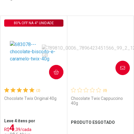
Prateleira
80% OFF NA 4° UNIDADE
AVISE-ME
COMPRAR
(2)
(0)
Chocolate Twix Original 40g
Chocolate Twix Cappuccino
40g
Leve 4 itens por
PRODUTO ESGOTADO
4
R$
,39/cada