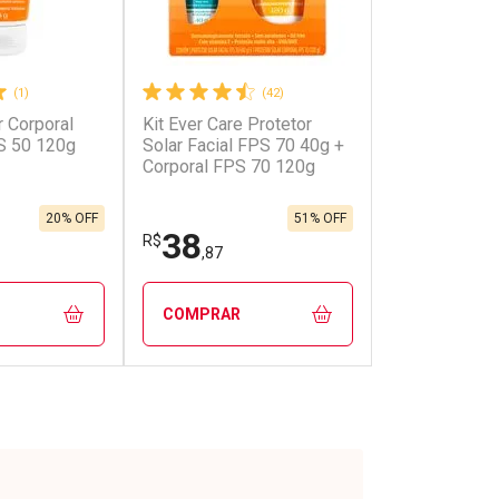
(1)
(42)
r Corporal
Kit Ever Care Protetor
S 50 120g
Solar Facial FPS 70 40g +
Corporal FPS 70 120g
20% OFF
51% OFF
38
R$
,87
COMPRAR
FECHAR
FECHAR
FECHAR
FECHAR
rio
Laboratório
os
Por Menos