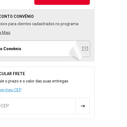
CONTO
CONVÊNIO
usivo para clientes cadastrados no programa
a Mais
o Convênio
CULAR FRETE
o para Calcular o Frete
ule o prazo e o valor das suas entregas
sei meu CEP
u CEP
CALCULAR FRETE