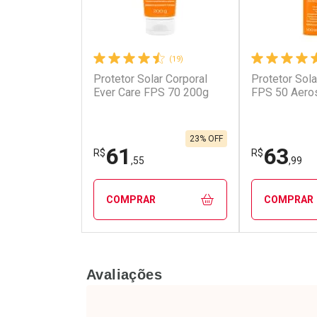
(19)
Protetor Solar Corporal
Protetor Sola
Ever Care FPS 70 200g
FPS 50 Aero
23% OFF
61
63
R$
R$
,55
,99
COMPRAR
COMPRAR
FECHAR
FECHAR
Avaliações
Laboratório
Laborató
Por Menos
Por Men