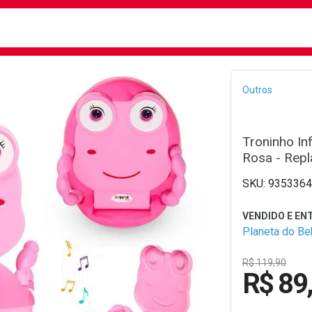
busca
isa?
Bread
Outros
Troninho In
Rosa - Repl
9353364
Planeta do B
R$ 119,90
R$ 89