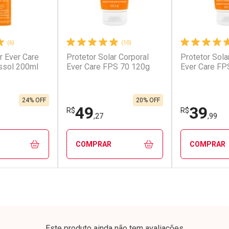
(6)
(10)
r Ever Care
Protetor Solar Corporal
Protetor Sola
ssol 200ml
Ever Care FPS 70 120g
Ever Care FP
24% OFF
20% OFF
49
39
R$
R$
,27
,99
COMPRAR
COMPRAR
FECHAR
FECHAR
FECHAR
FECHAR
rio
Laboratório
Laborató
os
Por Menos
Por Men
Este produto ainda não tem avaliações