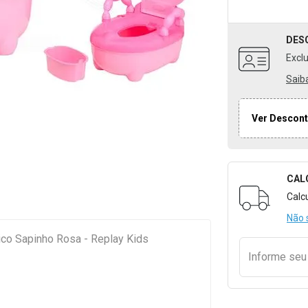
DES
Excl
Saib
Ver Descont
CAL
Formulári
Calc
Não 
nico Sapinho Rosa - Replay Kids
Informe se