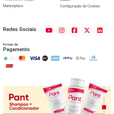
Marketplace
Configuração de Cookies
YouTube
Instagram
Facebook
Twitter
Linkedin
Redes Sociais
formas de
Pagamento
PIX
MasterCard
VISA
ELO
AMEX
NuPay
Google Pay
Diners Club
Hipercard
Promoção em Destaque