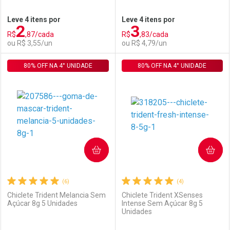
Ativar Desconto
Ativar Desconto
Leve 4 itens por
Leve 4 itens por
2
3
Comprar sem Desconto
Comprar sem Desconto
R$
,87/cada
R$
,83/cada
Comprar sem Desconto
Comprar sem Desconto
Por R$ 3,55/cada
Por R$ 7,99/cada
ou R$ 3,55/un
ou R$ 4,79/un
Por R$ 3,55/cada
Por R$ 7,99/cada
80% OFF NA 4° UNIDADE
FECHAR
FECHAR
80% OFF NA 4° UNIDADE
F
F
Laboratório
Por Menos
Laboratório
Por Menos
COMPRAR
COMPRAR
(6)
(4)
Chiclete Trident Melancia Sem
Chiclete Trident XSenses
Açúcar 8g 5 Unidades
Intense Sem Açúcar 8g 5
Unidades
Ativar Desconto
Ativar Desconto