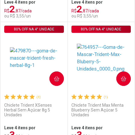
Leve 4 itens por
Leve 4 itens por
2
2
Comprar sem Desconto
Comprar sem Desconto
R$
,87/cada
R$
,87/cada
Comprar sem Desconto
Comprar sem Desconto
Por R$ 3,55/cada
Por R$ 4,79/cada
ou R$ 3,55/un
ou R$ 3,55/un
Por R$ 3,55/cada
Por R$ 4,79/cada
80% OFF NA 4° UNIDADE
FECHAR
FECHAR
80% OFF NA 4° UNIDADE
F
F
Laboratório
Por Menos
Laboratório
Por Menos
COMPRAR
COMPRAR
(1)
(1)
Chiclete Trident XSenses
Chiclete Trident Max Menta
Herbal Sem Açúcar 8g 5
Blueberry Sem Açúcar 5
Unidades
Unidades
Ativar Desconto
Ativar Desconto
Leve 4 itens por
Leve 4 itens por
3
3
Comprar sem Desconto
Comprar sem Desconto