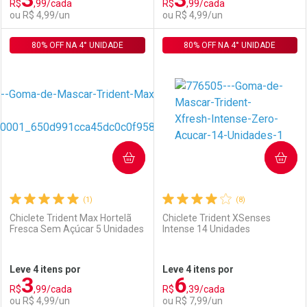
R$
,99/cada
R$
,99/cada
Comprar sem Desconto
Comprar sem Desconto
Por R$ 3,55/cada
Por R$ 3,55/cada
ou R$ 4,99/un
ou R$ 4,99/un
Por R$ 3,55/cada
Por R$ 3,55/cada
80% OFF NA 4° UNIDADE
FECHAR
FECHAR
80% OFF NA 4° UNIDADE
F
F
Laboratório
Por Menos
Laboratório
Por Menos
COMPRAR
COMPRAR
(1)
(8)
Chiclete Trident Max Hortelã
Chiclete Trident XSenses
Fresca Sem Açúcar 5 Unidades
Intense 14 Unidades
Ativar Desconto
Ativar Desconto
Leve 4 itens por
Leve 4 itens por
3
6
Comprar sem Desconto
Comprar sem Desconto
R$
,99/cada
R$
,39/cada
Comprar sem Desconto
Comprar sem Desconto
Por R$ 4,99/cada
Por R$ 4,99/cada
ou R$ 4,99/un
ou R$ 7,99/un
Por R$ 4,99/cada
Por R$ 4,99/cada