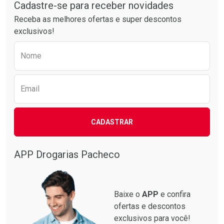
Cadastre-se para receber novidades
Receba as melhores ofertas e super descontos
exclusivos!
Preencha o formulário abaixo para receber 
Nome
Email
Ativar Desconto
CADASTRAR
Comprar sem Desconto
Comprar sem Desconto
Por R$ 16,79/cada
Por R$ 16,79/cada
APP Drogarias Pacheco
Baixe o
APP
e confira
ofertas e descontos
exclusivos para você!