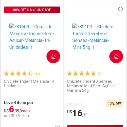
ADI
80% OFF NA 4° UNIDADE
FECHAR
FECHAR
F
F
Laboratório
Por Menos
Laboratório
Por Menos
COMPRAR
COMPRAR
(11)
(5)
Chiclete Trident Melância 14
Chiclete Trident XSenses
Unidades
Melancia Mint Sem Açúcar
Garrafa 54g
Ativar Desconto
Ativar Desconto
Leve 4 itens por
12% OFF
R$ 18,99
6
Comprar sem Desconto
Comprar sem Desconto
16
R$
,39/cada
Comprar sem Desconto
R$
Comprar sem Desconto
Por R$ 4,99/cada
Por R$ 7,99/cada
,79
ou R$ 7,99/un
Por R$ 4,99/cada
Por R$ 7,99/cada