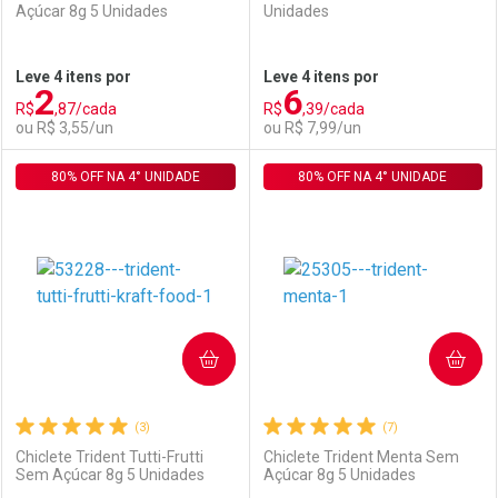
Açúcar 8g 5 Unidades
Unidades
Leve 4 itens por
Leve 4 itens por
2
6
R$
,87/cada
R$
,39/cada
ou R$ 3,55/un
ou R$ 7,99/un
80% OFF NA 4° UNIDADE
FECHAR
FECHAR
80% OFF NA 4° UNIDADE
F
F
Laboratório
Por Menos
Laboratório
Por Menos
COMPRAR
COMPRAR
(3)
(7)
Chiclete Trident Tutti-Frutti
Chiclete Trident Menta Sem
Sem Açúcar 8g 5 Unidades
Açúcar 8g 5 Unidades