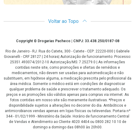
Voltar ao Topo
Copyright
Copyright © Drogarias Pacheco | CNPJ: 33.438.250/0187-08
Rio de Janeiro - RJ: Rua do Catete, 300 - Catete - CEP: 22220-000 | Gabriele
Giovanelli - CRF 28127 | 24 horas| Autorização de funcionamento: Processo:
25351.493074/2012-10 Autorização/MS: 7.25279.0 | As informações
contidas neste site, como promoções e ofertas de remédios e
medicamentos, não devem ser usadas para automedicação e não
substituem, em hipótese alguma, a medicação prescrita pelo profissional da
área médica. Somente o médico está em condições de diagnosticar
qualquer problema de saúde e prescrever o tratamento adequado. Os
preços e as promoções são válidos apenas para compras via internet. As
fotos contidas em nosso site são meramente ilustrativas. *Preços e
disponibilidade sujeitos a alterações no decorrer do dia. Antibióticos e
antimicrobianos vendas apenas em lojas físicas ou televendas. Portaria nº
344 - 01/02/1999 - Ministério da Saúde. Horário de funcionamento Central
de Vendas e Atendimento ao Cliente 4020 4404 ou 0800 282 10 10 de
domingo a domingo das 08h00 às 20h00.