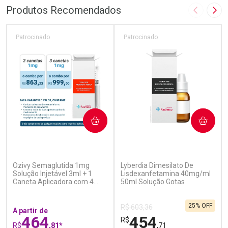
Produtos Recomendados
Imagem A
Pró
Patrocinado
Patrocinado
COMPRAR
COMPRAR
(7)
(0)
Ozivy Semaglutida 1mg
Lyberdia Dimesilato De
Solução Injetável 3ml + 1
Lisdexanfetamina 40mg/ml
Caneta Aplicadora com 4
50ml Solução Gotas
Agulhas
25% OFF
R$ 603,36
A partir de
464
454
R$
R$
,81*
,71