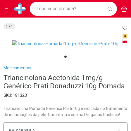
Drogarias Pacheco
Menu
Aces
Ir direto para a home
O que você precisa?
BAIXE
V
i
Baixe nosso APP e aproveite Ofertas Exclusivas!
BUSCAR
O APP
Navegue pela página
Ir direto para o conteúdo
Faça a sua busca
Ir direto para a busca
Ir direto para a conta
AD
1
/ 1
Ir direto para a ajuda
Med
Ir direto para a notificações
Tarj
Ir direto para o carrinho
Ir direto para o menu
Breadcrumb
Medicamentos
Triancinolona Acetonida 1mg/g
Genérico Prati Donaduzzi 10g Pomada
181323
Triancinolona Pomada Genérica Prati 10g é indicada no tratamento
de inflamações da pele. Garanta já o seu na Drogarias Pacheco!
BAIXAR BULA