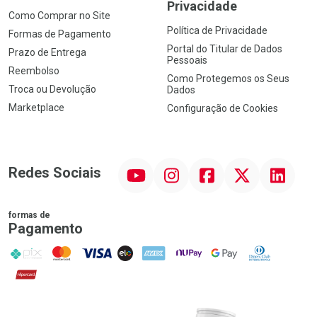
Privacidade
Como Comprar no Site
Política de Privacidade
Formas de Pagamento
Portal do Titular de Dados
Prazo de Entrega
Pessoais
Reembolso
Como Protegemos os Seus
Troca ou Devolução
Dados
Marketplace
Configuração de Cookies
YouTube
Instagram
Facebook
Twitter
Linkedin
Redes Sociais
formas de
Pagamento
PIX
MasterCard
VISA
ELO
AMEX
NuPay
Google Pay
Diners Club
Hipercard