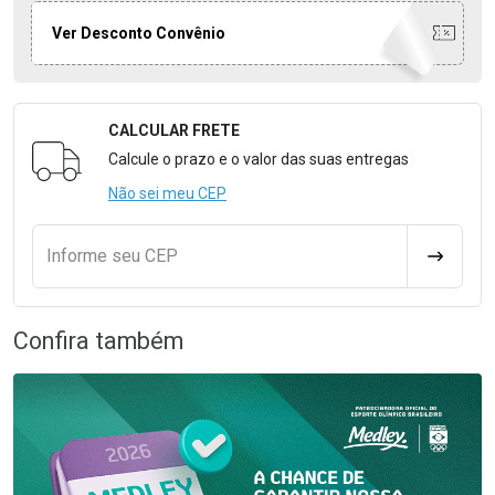
Ver Desconto Convênio
CALCULAR FRETE
Formulário para Calcular o Frete
Calcule o prazo e o valor das suas entregas
Não sei meu CEP
Informe seu CEP
CALCULA
Confira também