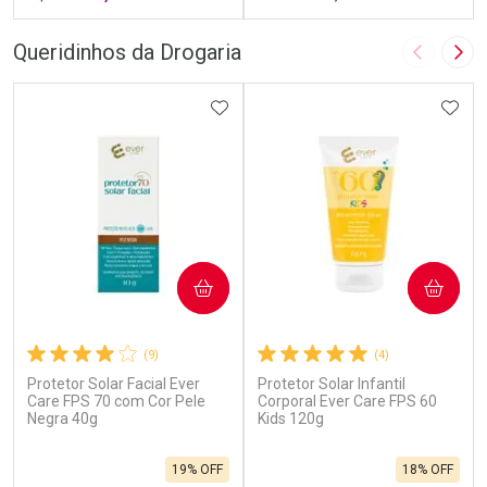
FECHAR
F
FECHAR
F
Queridinhos da Drogaria
Imagem A
Pró
Laboratório
Laboratório
Por Menos
ADICIONAR AOS FAVORITOS
Por Menos
ADIC
COMPRAR
COMPRAR
(9)
(4)
Protetor Solar Facial Ever
Protetor Solar Infantil
Ativar Desconto
Ativar Desconto
Care FPS 70 com Cor Pele
Corporal Ever Care FPS 60
Negra 40g
Comprar sem Desconto
Kids 120g
Comprar sem Desconto
Por R$ 664,02/cada
Por R$ 454,71/cada
Comprar sem Desconto
Comprar sem Desconto
19% OFF
18% OFF
Por R$ 664,02/cada
Por R$ 454,71/cada