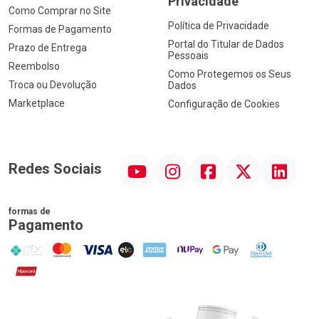
Privacidade
Como Comprar no Site
Política de Privacidade
Formas de Pagamento
Portal do Titular de Dados
Prazo de Entrega
Pessoais
Reembolso
Como Protegemos os Seus
Troca ou Devolução
Dados
Marketplace
Configuração de Cookies
YouTube
Instagram
Facebook
Twitter
Linkedin
Redes Sociais
formas de
Pagamento
PIX
MasterCard
VISA
ELO
AMEX
NuPay
Google Pay
Diners Club
Hipercard
Promoção em Destaque