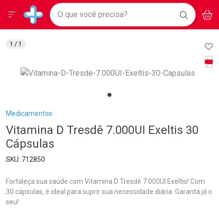
Drogarias Pacheco
Menu
Aces
Ir direto para a home
O que você precisa?
BAIXE
V
i
Baixe nosso APP e aproveite Ofertas Exclusivas!
BUSCAR
O APP
Navegue pela página
Ir direto para o conteúdo
Faça a sua busca
Ir direto para a busca
Ir direto para a conta
AD
1
/ 1
Ir direto para a ajuda
Tarj
Ir direto para a notificações
Ir direto para o carrinho
Ir direto para o menu
Breadcrumb
Medicamentos
Vitamina D Tresdê 7.000UI Exeltis 30
Cápsulas
712850
Fortaleça sua saúde com Vitamina D Tresdê 7.000UI Exeltis! Com
30 cápsulas, é ideal para suprir sua necessidade diária. Garanta já o
seu!