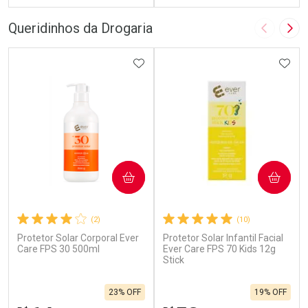
FECHAR
F
FECHAR
F
Queridinhos da Drogaria
Imagem A
Pró
Laboratório
Laboratório
Por Menos
ADICIONAR AOS FAVORITOS
Por Menos
ADIC
COMPRAR
COMPRAR
(2)
(10)
Protetor Solar Corporal Ever
Protetor Solar Infantil Facial
Ativar Desconto
Ativar Desconto
Care FPS 30 500ml
Ever Care FPS 70 Kids 12g
Comprar sem Desconto
Stick
Comprar sem Desconto
Por R$ 664,02/cada
Por R$ 28,70/cada
Comprar sem Desconto
Comprar sem Desconto
23% OFF
19% OFF
Por R$ 664,02/cada
Por R$ 28,70/cada