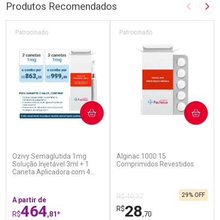
Produtos Recomendados
Imagem A
Pró
Patrocinado
Patrocinado
COMPRAR
COMPRAR
(5)
(4)
Ozivy Semaglutida 1mg
Alginac 1000 15
Solução Injetável 3ml + 1
Comprimidos Revestidos
Caneta Aplicadora com 4
Agulhas
29% OFF
R$ 40,37
A partir de
464
28
R$
R$
,81*
,70