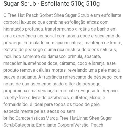
Sugar Scrub - Esfoliante 510g 510g
O Tree Hut Peach Sorbet Shea Sugar Scrub é um esfoliante
corporal luxuoso que combina esfoliação eficaz com
hidratação profunda, transformando a rotina de banho em
uma experiência sensorial com aroma doce e suculento de
pêssego. Formulado com açúcar natural, manteiga de karité,
extrato de pêssego e uma rica mistura de óleos naturais,
incluindo semente de damasco, prímula, abacate,
macadâmia, amêndoa doce, cártamo, coco e laranja, este
produto remove células mortas, revelando uma pele macia,
suave e radiante. A fragrância refrescante de pêssego, com
notas de damasco ensolarado e flor de pêssego,
proporciona uma sensação tropical e revigorante. Vegano,
cruelty-free e livre de parabenos, sulfatos, álcool e
formaldeído, é ideal para todos os tipos de pele,
especialmente peles secas ou sem
brilho.CaracterísticasMarca: Tree HutLinha: Shea Sugar
ScrubCategoria: Esfoliante CorporalVersão: Peach