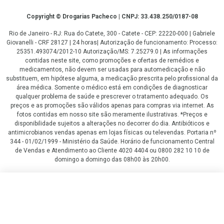
Copyright
Copyright © Drogarias Pacheco | CNPJ: 33.438.250/0187-08
Rio de Janeiro - RJ: Rua do Catete, 300 - Catete - CEP: 22220-000 | Gabriele
Giovanelli - CRF 28127 | 24 horas| Autorização de funcionamento: Processo:
25351.493074/2012-10 Autorização/MS: 7.25279.0 | As informações
contidas neste site, como promoções e ofertas de remédios e
medicamentos, não devem ser usadas para automedicação e não
substituem, em hipótese alguma, a medicação prescrita pelo profissional da
área médica. Somente o médico está em condições de diagnosticar
qualquer problema de saúde e prescrever o tratamento adequado. Os
preços e as promoções são válidos apenas para compras via internet. As
fotos contidas em nosso site são meramente ilustrativas. *Preços e
disponibilidade sujeitos a alterações no decorrer do dia. Antibióticos e
antimicrobianos vendas apenas em lojas físicas ou televendas. Portaria nº
344 - 01/02/1999 - Ministério da Saúde. Horário de funcionamento Central
de Vendas e Atendimento ao Cliente 4020 4404 ou 0800 282 10 10 de
domingo a domingo das 08h00 às 20h00.
LGPD Aceite os Cookies
R$ 299,00
R$ 177,00
COMPRAR
ou
2
x
de
R$ 88,50