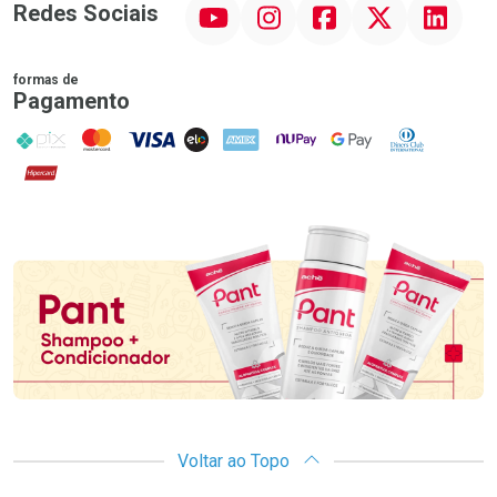
YouTube
Instagram
Facebook
Twitter
Linkedin
Redes Sociais
formas de
Pagamento
PIX
MasterCard
VISA
ELO
AMEX
NuPay
Google Pay
Diners Club
Hipercard
Promoção em Destaque
Voltar ao Topo