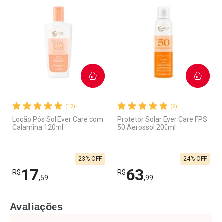
COMPRAR
COMPRAR
(12)
(6)
Loção Pós Sol Ever Care com
Protetor Solar Ever Care FPS
Calamina 120ml
50 Aerossol 200ml
23% OFF
24% OFF
17
63
R$
R$
,59
,99
FECHAR
F
FECHAR
F
Avaliações