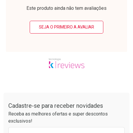
Laboratório
Laboratório
Por Menos
Por Menos
Este produto ainda não tem avaliações
SEJA O PRIMEIRO A AVALIAR
Ativar Desconto
Ativar Desconto
Comprar sem Desconto
Comprar sem Desconto
Tudo sobre a Drogarias Pacheco
Por R$ 17,59/cada
Por R$ 63,99/cada
Comprar sem Desconto
Comprar sem Desconto
Por R$ 17,59/cada
Por R$ 63,99/cada
Cadastre-se para receber novidades
Receba as melhores ofertas e super descontos
exclusivos!
Preencha o formulário abaixo para receber 