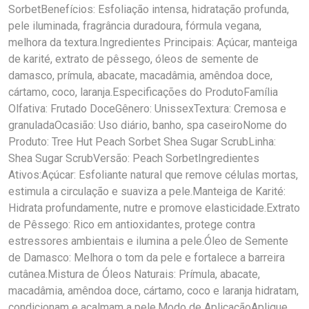
SorbetBenefícios: Esfoliação intensa, hidratação profunda,
pele iluminada, fragrância duradoura, fórmula vegana,
melhora da textura.Ingredientes Principais: Açúcar, manteiga
de karité, extrato de pêssego, óleos de semente de
damasco, prímula, abacate, macadâmia, amêndoa doce,
cártamo, coco, laranja.Especificações do ProdutoFamília
Olfativa: Frutado DoceGênero: UnissexTextura: Cremosa e
granuladaOcasião: Uso diário, banho, spa caseiroNome do
Produto: Tree Hut Peach Sorbet Shea Sugar ScrubLinha:
Shea Sugar ScrubVersão: Peach SorbetIngredientes
Ativos:Açúcar: Esfoliante natural que remove células mortas,
estimula a circulação e suaviza a pele.Manteiga de Karité:
Hidrata profundamente, nutre e promove elasticidade.Extrato
de Pêssego: Rico em antioxidantes, protege contra
estressores ambientais e ilumina a pele.Óleo de Semente
de Damasco: Melhora o tom da pele e fortalece a barreira
cutânea.Mistura de Óleos Naturais: Prímula, abacate,
macadâmia, amêndoa doce, cártamo, coco e laranja hidratam,
condicionam e acalmam a pele.Modo de AplicaçãoAplique