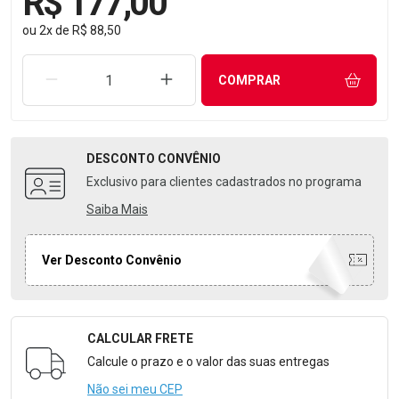
R$ 177,00
ou
2
x
de
R$ 88,50
REMOVER UMA UNIDADE
AUMENTAR UMA UNIDADE
COMPRAR
DESCONTO
CONVÊNIO
Exclusivo para clientes cadastrados no programa
Saiba Mais
Ver Desconto Convênio
CALCULAR FRETE
Formulário para Calcular o Frete
Calcule o prazo e o valor das suas entregas
Não sei meu CEP