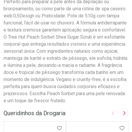
Perfeito para preparar a pele antes da depilação ou
bronzeamento, ou como parte de uma rotina de spa caseiro.
web:0,5Design ou Praticidade: Pote de 510g com tampa
funcional, fácil de usar no chuveiro. A fórmula antiderrapante
e textura cremosa garantem aplicação segura e confortável.
O Tree Hut Peach Sorbet Shea Sugar Scrub é um esfoliante
corporal que entrega resultados visíveis e uma experiência
sensorial única. Com ingredientes naturais como açúcar,
manteiga de karité e extrato de pêssego, ele esfolia, hidrata
e ilumina a pele, deixando-a macia e radiante. A fragrância
doce e tropical de pêssego transforma cada banho em um
momento de indulgência. Vegano e cruelty-free, é a escolha
perfeita para quem busca cuidados corporais eficazes e
prazerosos. Escolha Peach Sorbet para uma pele renovada
e um toque de frescor frutado.
Queridinhos da Drogaria
Imagem A
Pró
ADICIONAR AOS FAVORITOS
ADIC