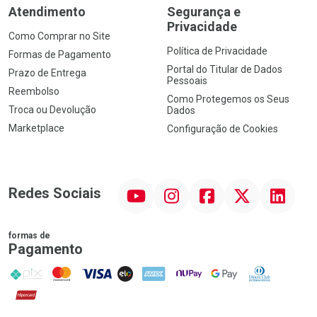
Atendimento
Segurança e
Privacidade
Como Comprar no Site
Política de Privacidade
Formas de Pagamento
Portal do Titular de Dados
Prazo de Entrega
Pessoais
Reembolso
Como Protegemos os Seus
Troca ou Devolução
Dados
Marketplace
Configuração de Cookies
YouTube
Instagram
Facebook
Twitter
Linkedin
Redes Sociais
formas de
Pagamento
PIX
MasterCard
VISA
ELO
AMEX
NuPay
Google Pay
Diners Club
Hipercard