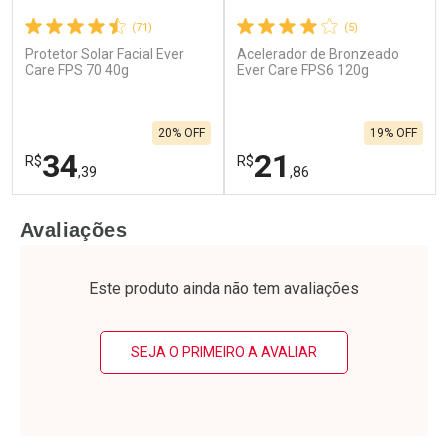
(71)
(5)
Protetor Solar Facial Ever
Acelerador de Bronzeado
Ativar Desconto
Ativar Desconto
Care FPS 70 40g
Ever Care FPS6 120g
Comprar sem Desconto
Comprar sem Desconto
Por R$ 25,59/cada
Por R$ 27,43/cada
Comprar sem Desconto
Comprar sem Desconto
20% OFF
19% OFF
Por R$ 25,59/cada
Por R$ 27,43/cada
34
21
R$
R$
,39
,86
FECHAR
F
FECHAR
F
Avaliações
Laboratório
Laboratório
Por Menos
Por Menos
Este produto ainda não tem avaliações
SEJA O PRIMEIRO A AVALIAR