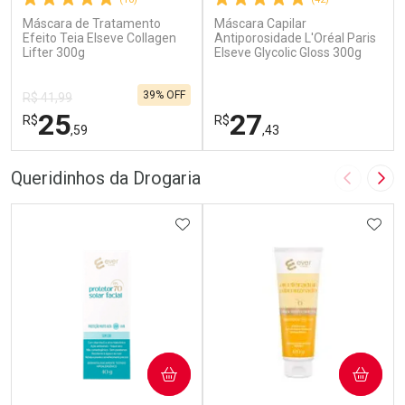
Máscara de Tratamento
Máscara Capilar
Efeito Teia Elseve Collagen
Antiporosidade L'Oréal Paris
Lifter 300g
Elseve Glycolic Gloss 300g
39% OFF
R$ 41,99
25
27
R$
R$
,59
,43
FECHAR
F
FECHAR
F
Queridinhos da Drogaria
Imagem A
Pró
Laboratório
Laboratório
Por Menos
ADICIONAR AOS FAVORITOS
Por Menos
ADIC
COMPRAR
COMPRAR