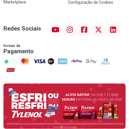
Marketplace
Configuração de Cookies
YouTube
Instagram
Facebook
Twitter
Linkedin
Redes Sociais
formas de
Pagamento
PIX
MasterCard
VISA
ELO
AMEX
NuPay
Google Pay
Diners Club
Hipercard
Promoção em Destaque