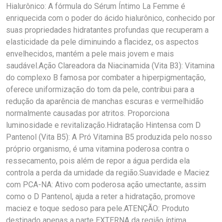
Hialurônico: A fórmula do Sérum Íntimo La Femme é
enriquecida com o poder do ácido hialurônico, conhecido por
suas propriedades hidratantes profundas que recuperam a
elasticidade da pele diminuindo a flacidez, os aspectos
envelhecidos, mantém a pele mais jovem e mais
saudável.Ação Clareadora da Niacinamida (Vita B3): Vitamina
do complexo B famosa por combater a hiperpigmentação,
oferece uniformização do tom da pele, contribui para a
redução da aparência de manchas escuras e vermelhidão
normalmente causadas por atritos. Proporciona
luminosidade e revitalização.Hidratação Hintensa com D
Pantenol (Vita B5): A Pró Vitamina B5 produzida pelo nosso
próprio organismo, é uma vitamina poderosa contra o
ressecamento, pois além de repor a água perdida ela
controla a perda da umidade da região.Suavidade e Maciez
com PCA-NA: Ativo com poderosa ação umectante, assim
como o D Pantenol, ajuda a reter a hidratação, promove
maciez e toque sedoso para pele.ATENÇÃO: Produto
destinado apenas a parte EXTERNA da região íntima.