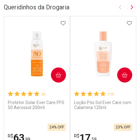
Queridinhos da Drogaria
Imagem A
Pró
ADICIONAR AOS FAVORITOS
ADIC
COMPRAR
COMPRAR
(6)
(12)
Protetor Solar Ever Care FPS
Loção Pós Sol Ever Care com
50 Aerossol 200ml
Calamina 120ml
24% OFF
23% OFF
63
17
R$
R$
,99
,59