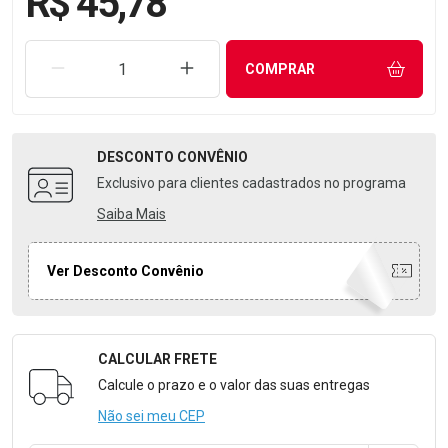
R$ 45,78
REMOVER UMA UNIDADE
AUMENTAR UMA UNIDADE
COMPRAR
DESCONTO
CONVÊNIO
Exclusivo para clientes cadastrados no programa
Saiba Mais
Ver Desconto Convênio
CALCULAR FRETE
Formulário para Calcular o Frete
Calcule o prazo e o valor das suas entregas
Não sei meu CEP