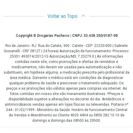
Voltar ao Topo
Copyright
Copyright © Drogarias Pacheco | CNPJ: 33.438.250/0187-08
Rio de Janeiro - RJ: Rua do Catete, 300 - Catete - CEP: 22220-000 | Gabriele
Giovanelli - CRF 28127 | 24 horas| Autorização de funcionamento: Processo:
25351.493074/2012-10 Autorização/MS: 7.25279.0 | As informações
contidas neste site, como promoções e ofertas de remédios e
medicamentos, não devem ser usadas para automedicação e não
substituem, em hipótese alguma, a medicação prescrita pelo profissional da
área médica. Somente o médico está em condições de diagnosticar
qualquer problema de saúde e prescrever o tratamento adequado. Os
preços e as promoções são válidos apenas para compras via internet. As
fotos contidas em nosso site são meramente ilustrativas. *Preços e
disponibilidade sujeitos a alterações no decorrer do dia. Antibióticos e
antimicrobianos vendas apenas em lojas físicas ou televendas. Portaria nº
344 - 01/02/1999 - Ministério da Saúde. Horário de funcionamento Central
de Vendas e Atendimento ao Cliente 4020 4404 ou 0800 282 10 10 de
domingo a domingo das 08h00 às 20h00.
LGPD Aceite os Cookies