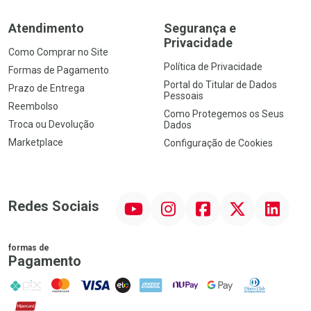
Atendimento
Segurança e
Privacidade
Como Comprar no Site
Política de Privacidade
Formas de Pagamento
Portal do Titular de Dados
Prazo de Entrega
Pessoais
Reembolso
Como Protegemos os Seus
Troca ou Devolução
Dados
Marketplace
Configuração de Cookies
YouTube
Instagram
Facebook
Twitter
Linkedin
Redes Sociais
formas de
Pagamento
PIX
MasterCard
VISA
ELO
AMEX
NuPay
Google Pay
Diners Club
Hipercard