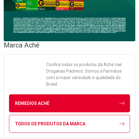
Marca
Aché
Confira todos os produtos da
Aché
nas
Drogarias Pacheco. Somos a Farmácia
com a maior variedade e qualidade do
Brasil.
REMEDIOS ACHÉ
TODOS OS PRODUTOS DA MARCA