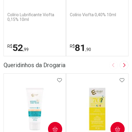
(110)
(142)
Colírio Lubrificante Viofta
Colírio Viofta 0,40% 10ml
0,15% 10ml
52
81
R$
R$
,99
,90
FECHAR
F
FECHAR
F
Queridinhos da Drogaria
Imagem A
Pró
Laboratório
Laboratório
Por Menos
ADICIONAR AOS FAVORITOS
Por Menos
ADIC
COMPRAR
COMPRAR