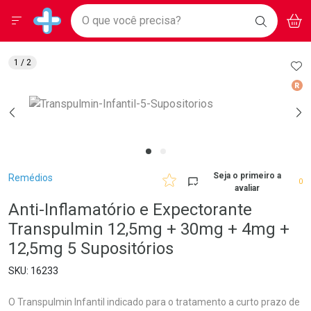
Drogarias Pacheco
Menu
Aces
Ir direto para a home
O que você precisa?
BAIXE
V
i
Baixe nosso APP e aproveite Ofertas Exclusivas!
BUSCAR
O APP
Navegue pela página
Ir direto para o conteúdo
Faça a sua busca
Ir direto para a busca
Ir direto para a conta
AD
1
/ 2
Ir direto para a ajuda
Med
Ir direto para a notificações
Ir direto para o carrinho
Ir direto para o menu
Breadcrumb
Seja o primeiro a
Remédios
0
avaliar
Anti-Inflamatório e Expectorante
Transpulmin 12,5mg + 30mg + 4mg +
12,5mg 5 Supositórios
16233
O Transpulmin Infantil indicado para o tratamento a curto prazo de