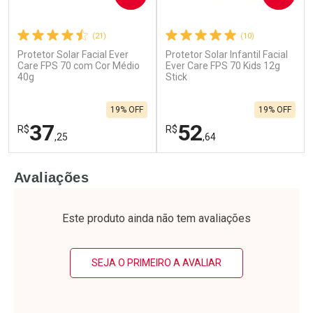
(21)
(10)
Protetor Solar Facial Ever
Protetor Solar Infantil Facial
Ativar Desconto
Ativar Desconto
Care FPS 70 com Cor Médio
Ever Care FPS 70 Kids 12g
40g
Comprar sem Desconto
Stick
Comprar sem Desconto
Por R$ 52,99/cada
Por R$ 81,90/cada
Comprar sem Desconto
Comprar sem Desconto
19% OFF
19% OFF
Por R$ 52,99/cada
Por R$ 81,90/cada
37
52
R$
R$
,25
,64
FECHAR
F
FECHAR
F
Avaliações
Laboratório
Laboratório
Por Menos
Por Menos
Este produto ainda não tem avaliações
SEJA O PRIMEIRO A AVALIAR