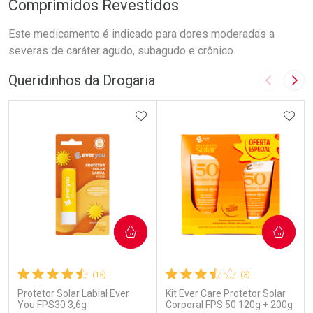
Comprimidos Revestidos
Este medicamento é indicado para dores moderadas a
severas de caráter agudo, subagudo e crônico.
Queridinhos da Drogaria
Imagem A
Pró
ADICIONAR AOS FAVORITOS
ADIC
COMPRAR
COMPRAR
(15)
(3)
Protetor Solar Labial Ever
Kit Ever Care Protetor Solar
You FPS30 3,6g
Corporal FPS 50 120g + 200g