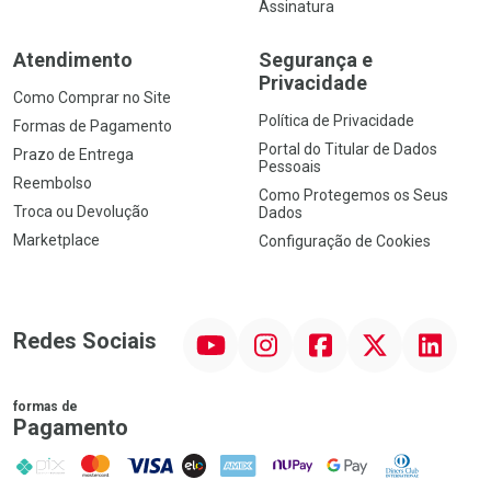
Assinatura
Atendimento
Segurança e
Privacidade
Como Comprar no Site
Política de Privacidade
Formas de Pagamento
Portal do Titular de Dados
Prazo de Entrega
Pessoais
Reembolso
Como Protegemos os Seus
Troca ou Devolução
Dados
Marketplace
Configuração de Cookies
YouTube
Instagram
Facebook
Twitter
Linkedin
Redes Sociais
formas de
Pagamento
PIX
MasterCard
VISA
ELO
AMEX
NuPay
Google Pay
Diners Club