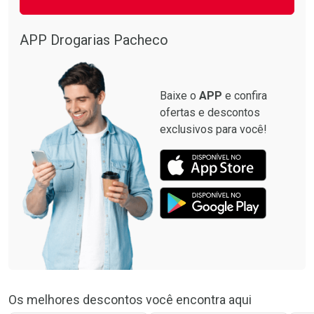
Ativar Desconto
Ativar Desconto
Comprar sem Desconto
Comprar sem Desconto
Por R$ 10,39/cada
Por R$ 50,25/cada
APP Drogarias Pacheco
Comprar sem Desconto
Comprar sem Desconto
Por R$ 10,39/cada
Por R$ 50,25/cada
Baixe o
APP
e confira
ofertas e descontos
exclusivos para você!
Os melhores descontos você encontra aqui