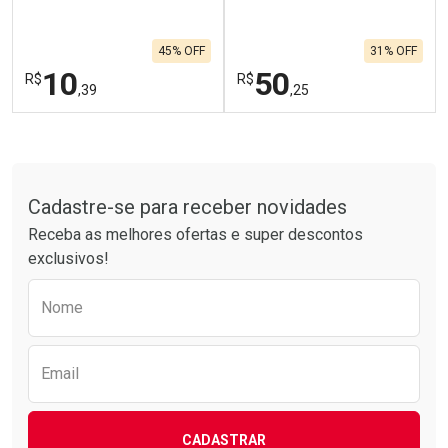
45% OFF
31% OFF
10
50
R$
R$
,39
,25
FECHAR
F
FECHAR
F
Tudo sobre a Drogarias Pacheco
Laboratório
Laboratório
Por Menos
Por Menos
Cadastre-se para receber novidades
Receba as melhores ofertas e super descontos
exclusivos!
Preencha o formulário abaixo para receber 
Nome
Email
CADASTRAR