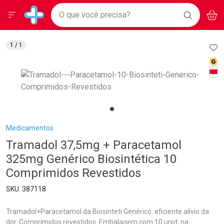
Drogarias Pacheco
Menu
Aces
Ir direto para a home
O que você precisa?
BAIXE
V
i
Baixe nosso APP e aproveite Ofertas Exclusivas!
BUSCAR
O APP
Navegue pela página
Ir direto para o conteúdo
Faça a sua busca
Ir direto para a busca
Ir direto para a conta
AD
1
/ 1
Ir direto para a ajuda
Med
Ir direto para a notificações
Tarj
Ir direto para o carrinho
Ir direto para o menu
Breadcrumb
Medicamentos
Tramadol 37,5mg + Paracetamol
325mg Genérico Biosintética 10
Comprimidos Revestidos
387118
Tramadol+Paracetamol da Biosinteti Genérico: eficiente alívio da
dor. Comprimidos revestidos. Embalagem com 10 unid. na