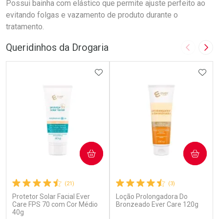
Possui bainha com elástico que permite ajuste perfeito ao
evitando folgas e vazamento de produto durante o
tratamento.
Queridinhos da Drogaria
Imagem A
Pró
ADICIONAR AOS FAVORITOS
ADIC
COMPRAR
COMPRAR
(21)
(3)
Protetor Solar Facial Ever
Loção Prolongadora Do
Care FPS 70 com Cor Médio
Bronzeado Ever Care 120g
40g