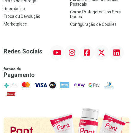
Prazo de Entrega
Pessoais
Reembolso
Como Protegemos os Seus
Troca ou Devolução
Dados
Marketplace
Configuração de Cookies
YouTube
Instagram
Facebook
Twitter
Linkedin
Redes Sociais
formas de
Pagamento
PIX
MasterCard
VISA
ELO
AMEX
NuPay
Google Pay
Diners Club
Hipercard
Promoção em Destaque