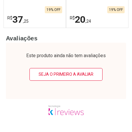
19% OFF
19% OFF
37
20
R$
R$
,25
,24
FECHAR
F
FECHAR
F
Avaliações
Laboratório
Laboratório
Por Menos
Por Menos
Este produto ainda não tem avaliações
SEJA O PRIMEIRO A AVALIAR
Ativar Desconto
Ativar Desconto