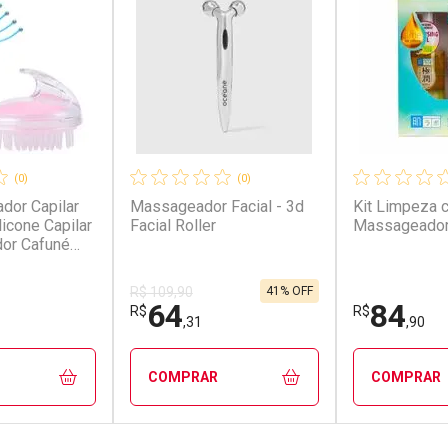
(0)
(0)
dor Capilar
Massageador Facial - 3d
Kit Limpeza 
icone Capilar
Facial Roller
Massageador 
or Cafuné
laxamento e
m o Cabelo
41% OFF
R$ 109,90
64
84
R$
R$
,31
,90
COMPRAR
COMPRAR