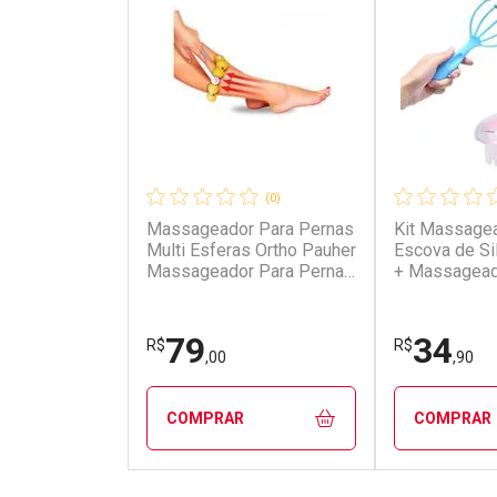
(0)
Massageador Para Pernas
Kit Massagea
Multi Esferas Ortho Pauher
Escova de Sil
Massageador Para Pernas
+ Massagead
Multi Esferas Ortho Pauher
Inox para Re
Cuidados co
79
34
R$
R$
,00
,90
COMPRAR
COMPRAR