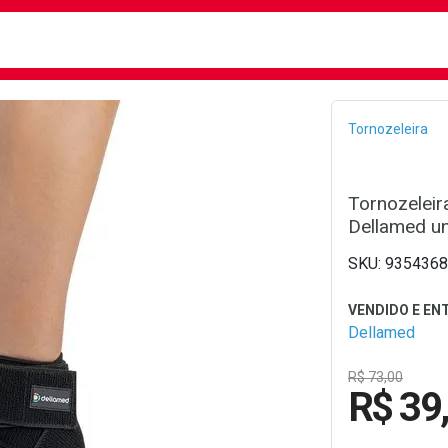
busca
isa?
Bread
Tornozeleira
Tornozeleir
Dellamed u
9354368
Dellamed
R$ 73,00
R$ 39