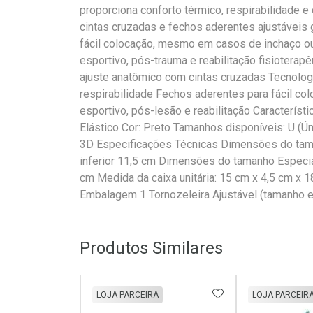
proporciona conforto térmico, respirabilidade e
cintas cruzadas e fechos aderentes ajustáveis 
fácil colocação, mesmo em casos de inchaço ou
esportivo, pós-trauma e reabilitação fisioterap
ajuste anatômico com cintas cruzadas Tecnolog
respirabilidade Fechos aderentes para fácil co
esportivo, pós-lesão e reabilitação Caracterís
Elástico Cor: Preto Tamanhos disponíveis: U (Úni
3D Especificações Técnicas Dimensões do tama
inferior 11,5 cm Dimensões do tamanho Especial
cm Medida da caixa unitária: 15 cm x 4,5 cm x
Embalagem 1 Tornozeleira Ajustável (tamanho e
Produtos Similares
ADICIONAR AOS 
LOJA PARCEIRA
LOJA PARCEIR