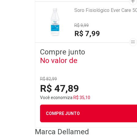
Soro Fisiológico Ever Care 5
R$ 9,99
R$ 7,99
Compre junto
No valor de
R$ 82,99
R$ 47,89
Você economiza
R$ 35,10
COMPRE JUNTO
Marca
Dellamed