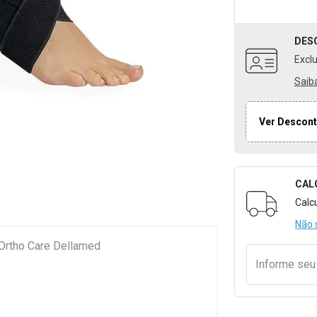
DES
Excl
Saib
Ver Descont
CAL
Formulári
Calc
Não 
 Ortho Care Dellamed
Informe se