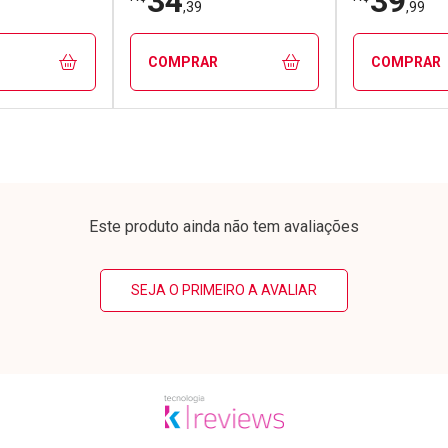
34
39
,39
,99
COMPRAR
COMPRAR
FECHAR
FECHAR
FECHAR
FECHAR
rio
Laboratório
Laborató
os
Por Menos
Por Men
Este produto ainda não tem avaliações
SEJA O PRIMEIRO A AVALIAR