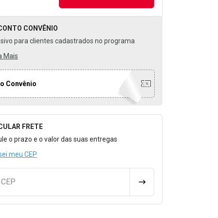
CONTO
CONVÊNIO
usivo para clientes cadastrados no programa
a Mais
o Convênio
CULAR FRETE
o para Calcular o Frete
ule o prazo e o valor das suas entregas
sei meu CEP
u CEP
CALCULAR FRETE