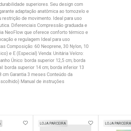
 durabilidade superiores. Seu design com
garante adaptação anatômica ao tornozelo e
 restrição de movimento. Ideal para uso
êutica. Diferenciais Compressão graduada e
ia NeoFlow que oferece conforto térmico e
locação e regulagem Ideal para uso
ticas Composição: 60 Neoprene, 30 Nylon, 10
co) e E (Especial) Venda: Unitária Velcro:
nho Único: borda superior 12,5 cm; borda
: borda superior 14 cm; borda inferior 13
 18 cm Garantia 3 meses Conteúdo da
scolhido) Manual de instruções
FAVORITOS
ADICIONAR AOS FAVORITOS
ADICIONAR AOS 
A
LOJA PARCEIRA
LOJA PARCEIRA