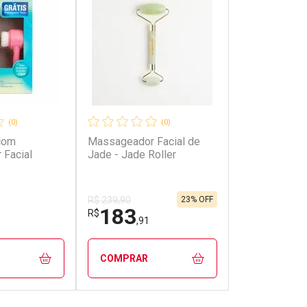
(0)
(0)
com
Massageador Facial de
Facial
Jade - Jade Roller
23% OFF
R$ 239,90
183
R$
,91
COMPRAR