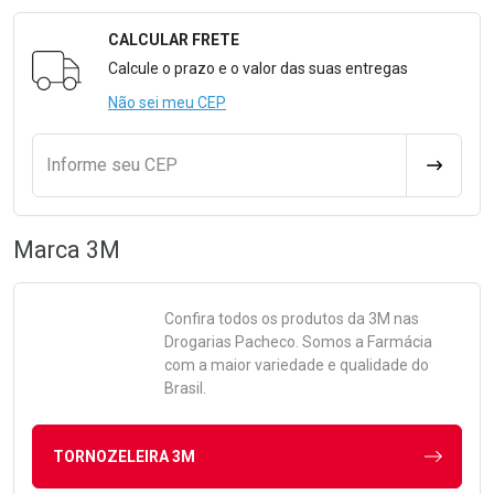
CALCULAR FRETE
Formulário para Calcular o Frete
Calcule o prazo e o valor das suas entregas
Não sei meu CEP
Informe seu CEP
CALCULA
Marca
3M
Confira todos os produtos da
3M
nas
Drogarias Pacheco. Somos a Farmácia
com a maior variedade e qualidade do
Brasil.
TORNOZELEIRA 3M