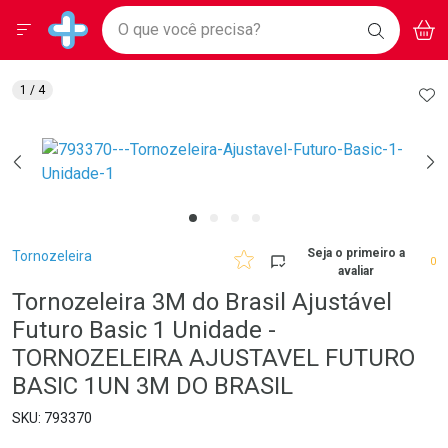
Drogarias Pacheco
Menu
Aces
Ir direto para a home
O que você precisa?
BAIXE
V
i
Baixe nosso APP e aproveite Ofertas Exclusivas!
BUSCAR
O APP
Navegue pela página
Ir direto para o conteúdo
Faça a sua busca
Ir direto para a busca
Ir direto para a conta
AD
1
/ 4
Ir direto para a ajuda
Ir direto para a notificações
Ir direto para o carrinho
Ir direto para o menu
Breadcrumb
Seja o primeiro a
Tornozeleira
0
avaliar
Tornozeleira 3M do Brasil Ajustável
Futuro Basic 1 Unidade -
TORNOZELEIRA AJUSTAVEL FUTURO
BASIC 1UN 3M DO BRASIL
793370