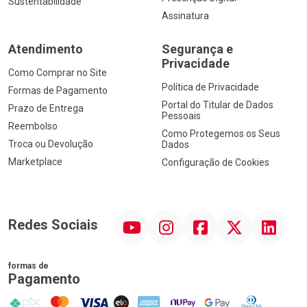
Sustentabilidade
Assinatura
Atendimento
Segurança e
Privacidade
Como Comprar no Site
Política de Privacidade
Formas de Pagamento
Portal do Titular de Dados
Prazo de Entrega
Pessoais
Reembolso
Como Protegemos os Seus
Troca ou Devolução
Dados
Marketplace
Configuração de Cookies
YouTube
Instagram
Facebook
Twitter
Linkedin
Redes Sociais
formas de
Pagamento
PIX
MasterCard
VISA
ELO
AMEX
NuPay
Google Pay
Diners Club