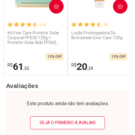
COMPRAR
COMPRAR
(19)
(3)
Kit Ever Care Protetor Solar
Loção Prolongadora Do
Corporal FPS30 120g +
Bronzeado Ever Care 120g
Protetor Solar Kids FPS60
120g
10% OFF
19% OFF
61
20
R$
R$
,55
,24
FECHAR
F
FECHAR
F
Avaliações
Laboratório
Laboratório
Por Menos
Por Menos
Este produto ainda não tem avaliações
SEJA O PRIMEIRO A AVALIAR