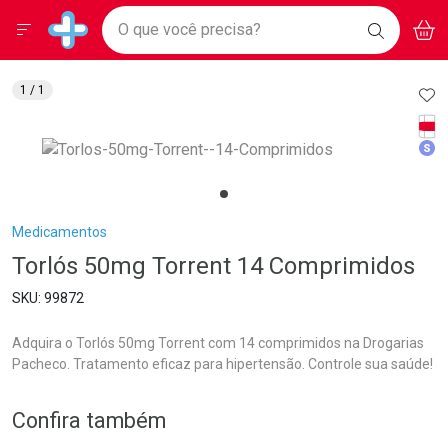
Drogarias Pacheco
Menu
Aces
Ir direto para a home
O que você precisa?
BAIXE
V
i
Baixe nosso APP e aproveite Ofertas Exclusivas!
BUSCAR
O APP
Navegue pela página
Ir direto para o conteúdo
Faça a sua busca
Ir direto para a busca
Ir direto para a conta
AD
1
/ 1
Ir direto para a ajuda
Tarj
Ir direto para a notificações
Med
Ir direto para o carrinho
Ir direto para o menu
Breadcrumb
Medicamentos
Torlós 50mg Torrent 14 Comprimidos
99872
Adquira o Torlós 50mg Torrent com 14 comprimidos na Drogarias
Pacheco. Tratamento eficaz para hipertensão. Controle sua saúde!
Confira também