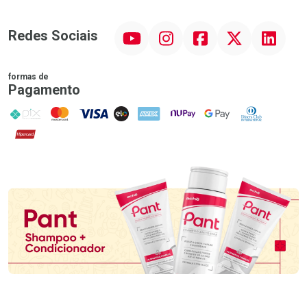
YouTube
Instagram
Facebook
Twitter
Linkedin
Redes Sociais
formas de
Pagamento
PIX
MasterCard
VISA
ELO
AMEX
NuPay
Google Pay
Diners Club
Hipercard
Promoção em Destaque