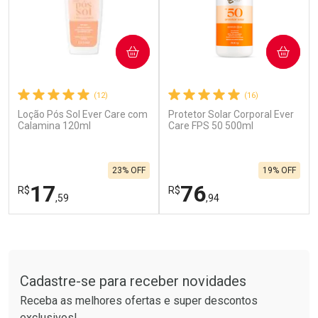
COMPRAR
COMPRAR
(12)
(16)
Loção Pós Sol Ever Care com
Protetor Solar Corporal Ever
Ativar Desconto
Ativar Desconto
Calamina 120ml
Care FPS 50 500ml
Comprar sem Desconto
Comprar sem Desconto
Por R$ 664,02/cada
Por R$ 19,99/cada
Comprar sem Desconto
Comprar sem Desconto
23% OFF
19% OFF
Por R$ 664,02/cada
Por R$ 19,99/cada
17
76
R$
R$
,59
,94
FECHAR
F
FECHAR
F
Tudo sobre a Drogarias Pacheco
Laboratório
Laboratório
Por Menos
Por Menos
Cadastre-se para receber novidades
Receba as melhores ofertas e super descontos
exclusivos!