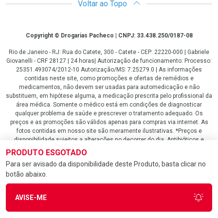
Voltar ao Topo
Copyright
Copyright © Drogarias Pacheco | CNPJ: 33.438.250/0187-08
Rio de Janeiro - RJ: Rua do Catete, 300 - Catete - CEP: 22220-000 | Gabriele
Giovanelli - CRF 28127 | 24 horas| Autorização de funcionamento: Processo:
25351.493074/2012-10 Autorização/MS: 7.25279.0 | As informações
contidas neste site, como promoções e ofertas de remédios e
medicamentos, não devem ser usadas para automedicação e não
substituem, em hipótese alguma, a medicação prescrita pelo profissional da
área médica. Somente o médico está em condições de diagnosticar
qualquer problema de saúde e prescrever o tratamento adequado. Os
preços e as promoções são válidos apenas para compras via internet. As
fotos contidas em nosso site são meramente ilustrativas. *Preços e
disponibilidade sujeitos a alterações no decorrer do dia. Antibióticos e
antimicrobianos vendas apenas em lojas físicas ou televendas. Portaria nº
PRODUTO ESGOTADO
344 - 01/02/1999 - Ministério da Saúde. Horário de funcionamento Central
Para ser avisado da disponibilidade deste Produto, basta clicar no
de Vendas e Atendimento ao Cliente 4020 4404 ou 0800 282 10 10 de
botão abaixo.
domingo a domingo das 08h00 às 20h00.
LGPD Aceite os Cookies
AVISE-ME