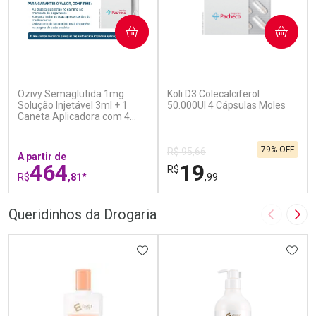
COMPRAR
COMPRAR
(6)
(7)
Ozivy Semaglutida 1mg
Koli D3 Colecalciferol
Solução Injetável 3ml + 1
50.000UI 4 Cápsulas Moles
Caneta Aplicadora com 4
Agulhas
79% OFF
R$ 95,66
A partir de
464
19
R$
R$
,81*
,99
FECHAR
F
FECHAR
F
Queridinhos da Drogaria
Imagem A
Pró
Laboratório
Laboratório
Por Menos
ADICIONAR AOS FAVORITOS
Por Menos
ADIC