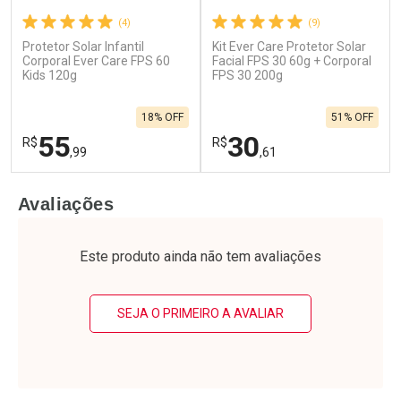
(4)
(9)
Protetor Solar Infantil
Kit Ever Care Protetor Solar
Corporal Ever Care FPS 60
Facial FPS 30 60g + Corporal
Kids 120g
FPS 30 200g
18% OFF
51% OFF
55
30
R$
R$
,99
,61
FECHAR
F
FECHAR
F
Avaliações
Laboratório
Laboratório
Por Menos
Por Menos
Este produto ainda não tem avaliações
SEJA O PRIMEIRO A AVALIAR