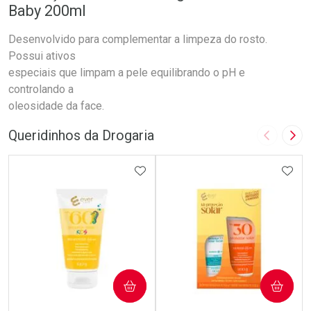
Baby 200ml
Desenvolvido para complementar a limpeza do rosto.
Possui ativos
especiais que limpam a pele equilibrando o pH e
controlando a
oleosidade da face.
Queridinhos da Drogaria
Imagem A
Pró
ADICIONAR AOS FAVORITOS
ADIC
COMPRAR
COMPRAR