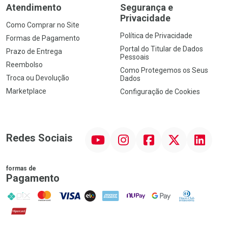
Atendimento
Segurança e
Privacidade
Como Comprar no Site
Política de Privacidade
Formas de Pagamento
Portal do Titular de Dados
Prazo de Entrega
Pessoais
Reembolso
Como Protegemos os Seus
Troca ou Devolução
Dados
Marketplace
Configuração de Cookies
YouTube
Instagram
Facebook
Twitter
Linkedin
Redes Sociais
formas de
Pagamento
PIX
MasterCard
VISA
ELO
AMEX
NuPay
Google Pay
Diners Club
Hipercard