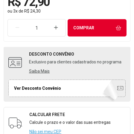
R$ 72,90
ou
3
x
de
R$ 24,30
REMOVER UMA UNIDADE
AUMENTAR UMA UNIDADE
COMPRAR
DESCONTO
CONVÊNIO
Exclusivo para clientes cadastrados no programa
Saiba Mais
Ver Desconto Convênio
CALCULAR FRETE
Formulário para Calcular o Frete
Calcule o prazo e o valor das suas entregas
Não sei meu CEP