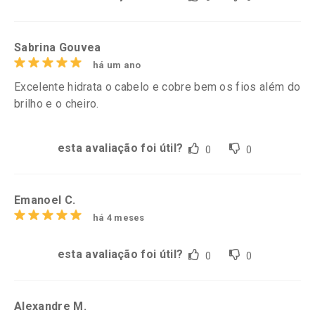
Sabrina Gouvea
há um ano
Excelente hidrata o cabelo e cobre bem os fios além do
brilho e o cheiro.
esta avaliação foi útil?
0
0
Emanoel C.
há 4 meses
esta avaliação foi útil?
0
0
Alexandre M.