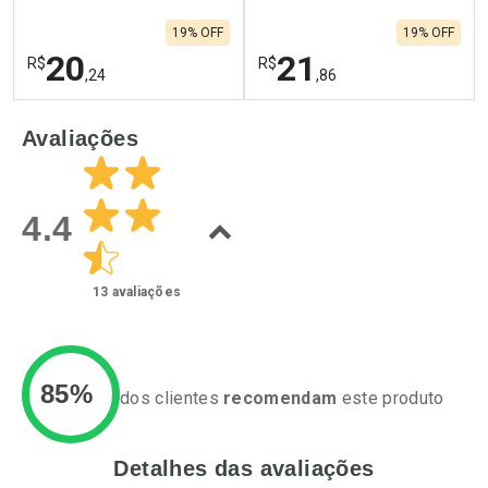
19% OFF
19% OFF
20
21
R$
R$
,24
,86
FECHAR
F
FECHAR
F
Avaliações
Laboratório
Laboratório
Por Menos
Por Menos
4.4
13
avaliações
85%
dos clientes
recomendam
este produto
Detalhes das avaliações
Ativar Desconto
Ativar Desconto