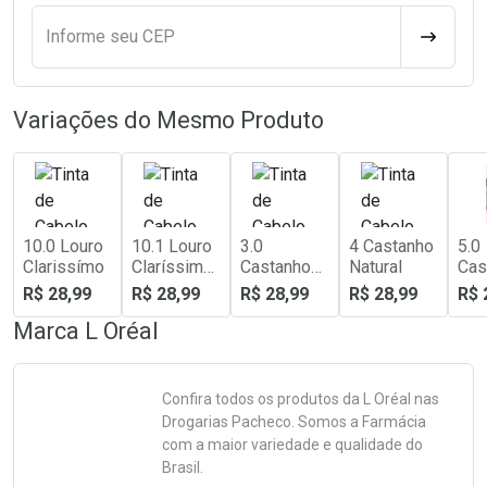
Informe seu CEP
CALCULA
Variações do Mesmo Produto
10.0 Louro
10.1 Louro
3.0
4 Castanho
5.0
Clarissímo
Claríssimo
Castanho
Natural
Cas
Acinzentad
Escuro
Cla
R$ 28,99
R$ 28,99
R$ 28,99
R$ 28,99
R$ 
o
Marca
L Oréal
Confira todos os produtos da
L Oréal
nas
Drogarias Pacheco. Somos a Farmácia
com a maior variedade e qualidade do
Brasil.