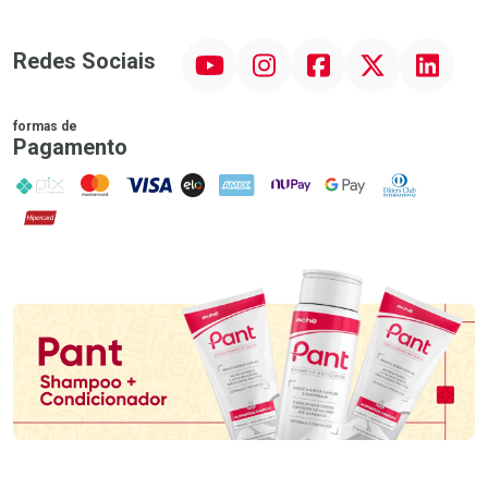
YouTube
Instagram
Facebook
Twitter
Linkedin
Redes Sociais
formas de
Pagamento
PIX
MasterCard
VISA
ELO
AMEX
NuPay
Google Pay
Diners Club
Hipercard
Promoção em Destaque