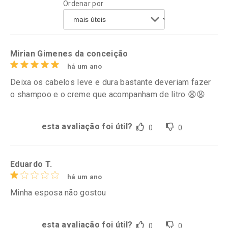
Ordenar por
Comprar sem Desconto
Comprar sem Desconto
Por R$ 20,24/cada
Por R$ 21,86/cada
Comprar sem Desconto
Comprar sem Desconto
Por R$ 20,24/cada
Por R$ 21,86/cada
Mirian Gimenes da conceição
há um ano
Deixa os cabelos leve e dura bastante deveriam fazer
o shampoo e o creme que acompanham de litro 😩😩
esta avaliação foi útil?
0
0
Eduardo T.
há um ano
Minha esposa não gostou
esta avaliação foi útil?
0
0