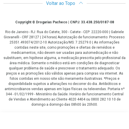
Voltar ao Topo
Copyright
Copyright © Drogarias Pacheco | CNPJ: 33.438.250/0187-08
Rio de Janeiro - RJ: Rua do Catete, 300 - Catete - CEP: 22220-000 | Gabriele
Giovanelli - CRF 28127 | 24 horas| Autorização de funcionamento: Processo:
25351.493074/2012-10 Autorização/MS: 7.25279.0 | As informações
contidas neste site, como promoções e ofertas de remédios e
medicamentos, não devem ser usadas para automedicação e não
substituem, em hipótese alguma, a medicação prescrita pelo profissional da
área médica. Somente o médico está em condições de diagnosticar
qualquer problema de saúde e prescrever o tratamento adequado. Os
preços e as promoções são válidos apenas para compras via internet. As
fotos contidas em nosso site são meramente ilustrativas. *Preços e
disponibilidade sujeitos a alterações no decorrer do dia. Antibióticos e
antimicrobianos vendas apenas em lojas físicas ou televendas. Portaria nº
344 - 01/02/1999 - Ministério da Saúde. Horário de funcionamento Central
de Vendas e Atendimento ao Cliente 4020 4404 ou 0800 282 10 10 de
domingo a domingo das 08h00 às 20h00.
LGPD Aceite os Cookies
R$ 39,49
COMPRAR