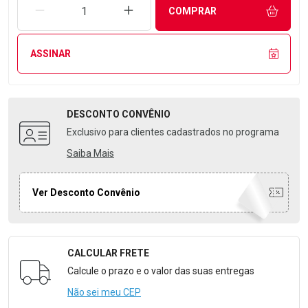
REMOVER UMA UNIDADE
AUMENTAR UMA UNIDADE
COMPRAR
ASSINAR
DESCONTO
CONVÊNIO
Exclusivo para clientes cadastrados no programa
Saiba Mais
Ver Desconto Convênio
CALCULAR FRETE
Formulário para Calcular o Frete
Calcule o prazo e o valor das suas entregas
Não sei meu CEP