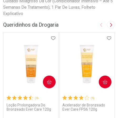
Cuidado Milagroso Da Cor (Condicionador Intensivo – Até 5
Semanas De Tratamento); 1 Par De Luvas; Folheto
Explicativo
Queridinhos da Drogaria
Imagem A
Pró
ADICIONAR AOS FAVORITOS
ADIC
COMPRAR
COMPRAR
(3)
(5)
Loção Prolongadora Do
Acelerador de Bronzeado
Bronzeado Ever Care 120g
Ever Care FPS6 120g