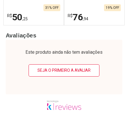
31% OFF
19% OFF
50
76
R$
R$
,25
,94
FECHAR
F
FECHAR
F
Avaliações
Laboratório
Laboratório
Por Menos
Por Menos
Este produto ainda não tem avaliações
SEJA O PRIMEIRO A AVALIAR
Ativar Desconto
Ativar Desconto