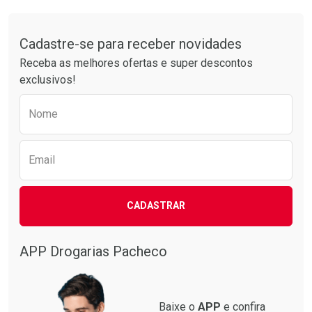
Comprar sem Desconto
Comprar sem Desconto
Tudo sobre a Drogarias Pacheco
Por R$ 50,25/cada
Por R$ 76,94/cada
Comprar sem Desconto
Comprar sem Desconto
Por R$ 50,25/cada
Por R$ 76,94/cada
Cadastre-se para receber novidades
Receba as melhores ofertas e super descontos
exclusivos!
Preencha o formulário abaixo para receber 
Nome
Email
CADASTRAR
APP Drogarias Pacheco
Baixe o
APP
e confira