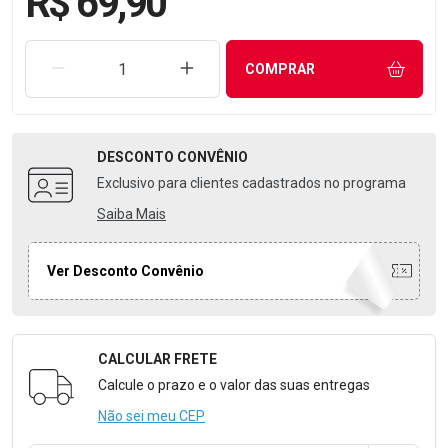
R$ 69,90
REMOVER UMA UNIDADE
AUMENTAR UMA UNIDADE
COMPRAR
DESCONTO
CONVÊNIO
Exclusivo para clientes cadastrados no programa
Saiba Mais
Ver Desconto Convênio
CALCULAR FRETE
Formulário para Calcular o Frete
Calcule o prazo e o valor das suas entregas
Não sei meu CEP