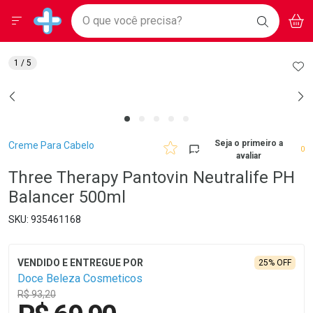
Drogarias Pacheco
Menu
Aces
Ir direto para a home
O que você precisa?
BAIXE
V
i
Baixe nosso APP e aproveite Ofertas Exclusivas!
BUSCAR
O APP
Navegue pela página
Ir direto para o conteúdo
Faça a sua busca
Ir direto para a busca
Ir direto para a conta
AD
1
/ 5
Ir direto para a ajuda
Ir direto para a notificações
Ir direto para o carrinho
Ir direto para o menu
Breadcrumb
Seja o primeiro a
Creme Para Cabelo
0
avaliar
Three Therapy Pantovin Neutralife PH
Balancer 500ml
935461168
25% OFF
Doce Beleza Cosmeticos
R$ 93,20