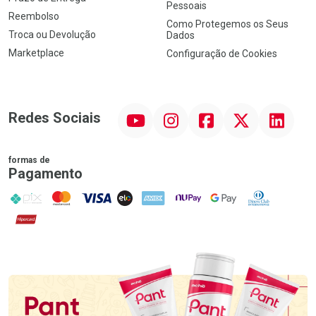
Pessoais
Reembolso
Como Protegemos os Seus
Troca ou Devolução
Dados
Marketplace
Configuração de Cookies
YouTube
Instagram
Facebook
Twitter
Linkedin
Redes Sociais
formas de
Pagamento
PIX
MasterCard
VISA
ELO
AMEX
NuPay
Google Pay
Diners Club
Hipercard
Promoção em Destaque