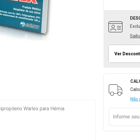
DES
Excl
Saib
Ver Descont
CAL
Formulári
Calc
Não 
lipropileno Warlex para Hérnia
Informe se