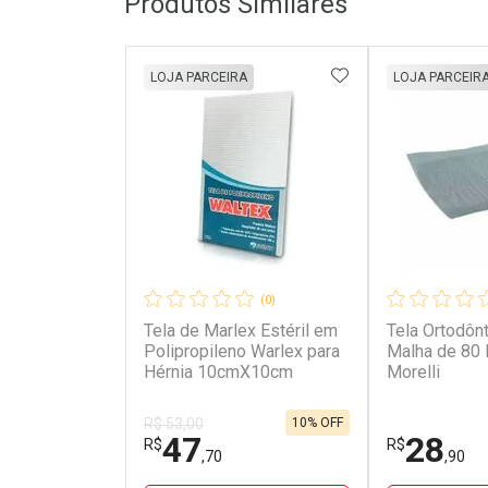
Produtos Similares
ADICIONAR AOS 
LOJA PARCEIRA
LOJA PARCEIR
(0)
Tela de Marlex Estéril em
Tela Ortodôn
Polipropileno Warlex para
Malha de 80
Hérnia 10cmX10cm
Morelli
10% OFF
R$ 53,00
47
28
R$
R$
,70
,90