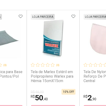
FAVORITOS
ADICIONAR AOS FAVORITOS
ADICIONAR AOS 
A
LOJA PARCEIRA
LOJA PARCEIRA
(0)
(0)
tica para Base
Tela de Marlex Estéril em
Tela De Nylo
 Pontos/Pol
Polipropileno Warlex para
Reforço De P
Hérnia 15cmX15cm
Central
10% OFF
R$ 56,00
50
2
R$
R$
,40
,90