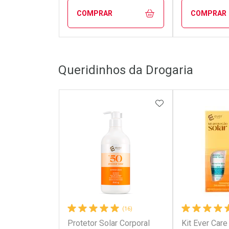
COMPRAR
COMPRAR
FECHAR
FECHAR
Queridinhos da Drogaria
Laboratório
Laborató
Por Menos
Por Men
ADICIONAR AOS 
(16)
Protetor Solar Corporal
Kit Ever Care
Ativar Desconto
Ativar Des