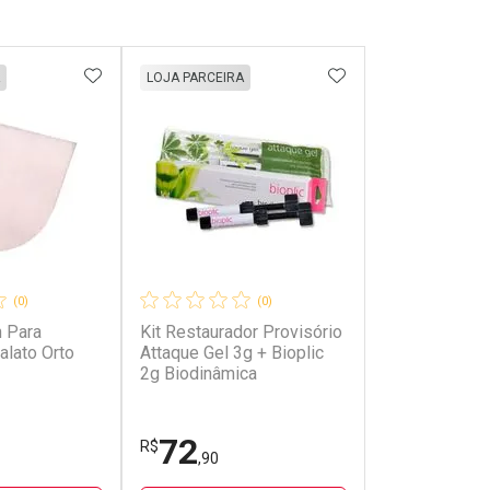
FAVORITOS
ADICIONAR AOS FAVORITOS
ADICIONAR AOS 
LOJA PARCEIRA
(0)
(0)
n Para
Kit Restaurador Provisório
alato Orto
Attaque Gel 3g + Bioplic
2g Biodinâmica
72
R$
,90