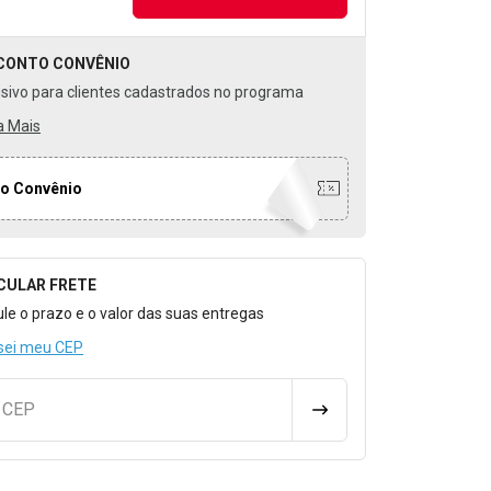
CONTO
CONVÊNIO
usivo para clientes cadastrados no programa
a Mais
o Convênio
CULAR FRETE
o para Calcular o Frete
ule o prazo e o valor das suas entregas
sei meu CEP
u CEP
CALCULAR FRETE