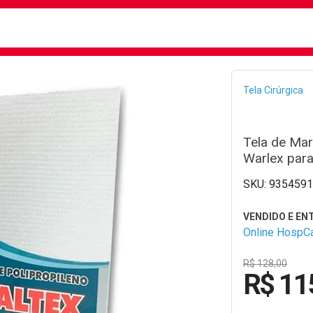
busca
isa?
Bread
Tela Cirúrgica
Tela de Mar
Warlex par
9354591
Online HospC
R$ 128,00
R$ 11