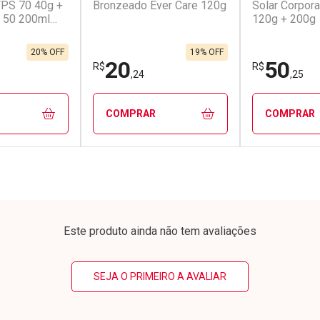
 FPS 70 40g +
Bronzeado Ever Care 120g
Solar Corpor
 50 200ml
120g + 200g
em Desconto
Comprar sem Desconto
Comprar s
em Desconto
Comprar sem Desconto
Comprar s
0/cada
Por R$ 50,40/cada
Por R$ 2,90
0/cada
Por R$ 50,40/cada
Por R$ 2,90
20% OFF
19% OFF
20
50
R$
R$
,24
,25
COMPRAR
COMPRAR
FECHAR
FECHAR
FECHAR
FECHAR
rio
Laboratório
Laborató
os
Por Menos
Por Men
Este produto ainda não tem avaliações
SEJA O PRIMEIRO A AVALIAR