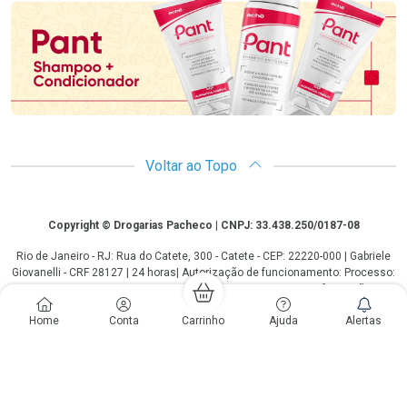
Voltar ao Topo
Copyright
Copyright © Drogarias Pacheco | CNPJ: 33.438.250/0187-08
Rio de Janeiro - RJ: Rua do Catete, 300 - Catete - CEP: 22220-000 | Gabriele
Giovanelli - CRF 28127 | 24 horas| Autorização de funcionamento: Processo:
25351.493074/2012-10 Autorização/MS: 7.25279.0 | As informações
contidas neste site, como promoções e ofertas de remédios e
Home
Conta
Carrinho
Ajuda
Alertas
medicamentos, não devem ser usadas para automedicação e não
substituem, em hipótese alguma, a medicação prescrita pelo profissional da
área médica. Somente o médico está em condições de diagnosticar
qualquer problema de saúde e prescrever o tratamento adequado. Os
preços e as promoções são válidos apenas para compras via internet. As
fotos contidas em nosso site são meramente ilustrativas. *Preços e