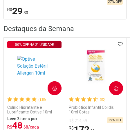
27% OFF
29
R$
,30
R
R
FECHA
FECHA
Destaques da Semana
Laboratório
Por Menos
ADIC
50% OFF NA 2° UNIDADE
Ativar Desconto
COMPRAR
COMPRAR
(135)
(50)
Comprar sem Desconto
Comprar sem Desconto
Por R$ 29,30/cada
Por R$ 29,30/cada
Colírio Hidratante e
Probiótico Infantil Colidis
Lubrificante Optive 10ml
10ml Gotas
Leve 2 itens por
19% OFF
R$ 214,59
48
172
R$
,68/cada
R$