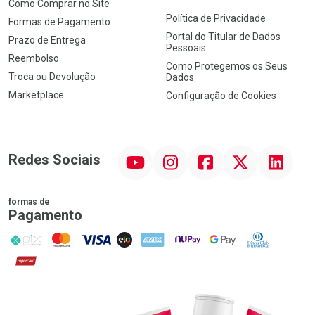
Como Comprar no Site
Política de Privacidade
Formas de Pagamento
Portal do Titular de Dados
Prazo de Entrega
Pessoais
Reembolso
Como Protegemos os Seus
Troca ou Devolução
Dados
Marketplace
Configuração de Cookies
YouTube
Instagram
Facebook
Twitter
Linkedin
Redes Sociais
formas de
Pagamento
PIX
MasterCard
VISA
ELO
AMEX
NuPay
Google Pay
Diners Club
Hipercard
Promoção em Destaque