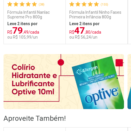
(38)
(155)
Fórmula Infantil Nanlac
Fórmula Infantil Ninho Fases
Supreme Pro 800g
Primeira Infância 800g
Leve 2 itens por
Leve 2 itens por
79
47
R$
,49/cada
R$
,80/cada
ou R$ 105,99/un
ou R$ 56,24/un
FECHAR
FECHAR
FEC
FEC
Laboratório
Laboratório
Por Menos
Por Menos
Ativar Desconto
Ativar Desconto
Aproveite Também!