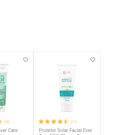
FAVORITOS
ADICIONAR AOS FAVORITOS
ADICIONAR AOS 
(14)
(11)
Ever Care
Protetor Solar Facial Ever