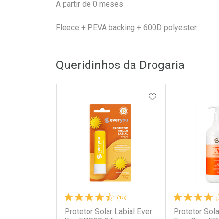
A partir de 0 meses
Fleece + PEVA backing + 600D polyester
Queridinhos da Drogaria
ADICIONAR AOS 
(15)
Protetor Solar Labial Ever
Protetor Sola