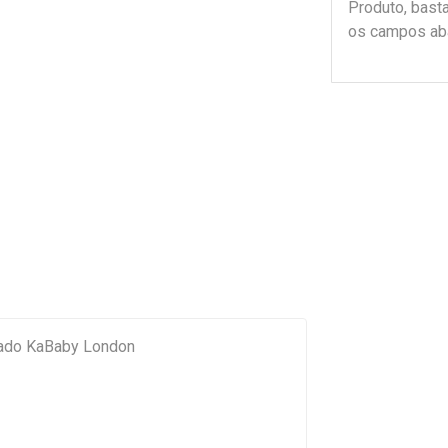
Produto, bast
os campos ab
pado KaBaby London