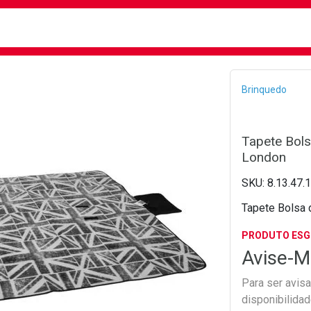
busca
isa?
Bread
Brinquedo
Tapete Bols
London
8.13.47.
Tapete Bolsa 
PRODUTO ES
Avise-M
Para ser avis
disponibilida