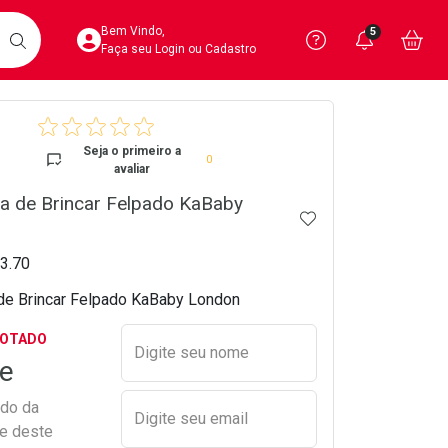
Acesse sua Conta
Precisa de 
Notific
Aces
Bem Vindo,
5
Você po
notifica
Vo
it
BUSCAR
Ver Recursos 
Faça seu Login ou Cadastro
crumb
Atendimento ao 
Seja o primeiro a
0
avaliar
Central de Ajud
a de Brincar Felpado KaBaby
ADICIONAR AOS 
Televendas
4020-4404
13.70
de Brincar Felpado KaBaby London
Preencher nome e email para s
GOTADO
Digite seu nome
e
ado da
Digite seu email
de deste