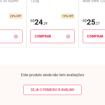
PS 30 500ml
120g
Aloe Vera 12
23% OFF
19% OFF
24
25
R$
R$
,29
,27
COMPRAR
COMPRAR
FECHAR
FECHAR
FECHAR
FECHAR
rio
Laboratório
Laborató
os
Por Menos
Por Men
Este produto ainda não tem avaliações
SEJA O PRIMEIRO A AVALIAR