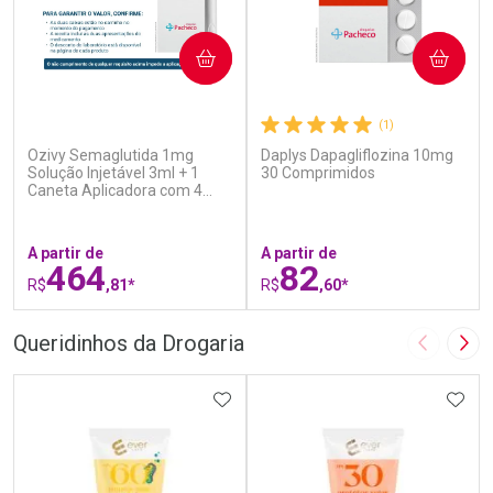
COMPRAR
COMPRAR
(5)
(1)
Ozivy Semaglutida 1mg
Daplys Dapagliflozina 10mg
Solução Injetável 3ml + 1
30 Comprimidos
Caneta Aplicadora com 4
Agulhas
A partir de
A partir de
464
82
R$
,81*
R$
,60*
FECHAR
F
FECHAR
F
Queridinhos da Drogaria
Imagem A
Pró
Laboratório
Laboratório
Por Menos
ADICIONAR AOS FAVORITOS
Por Menos
ADIC