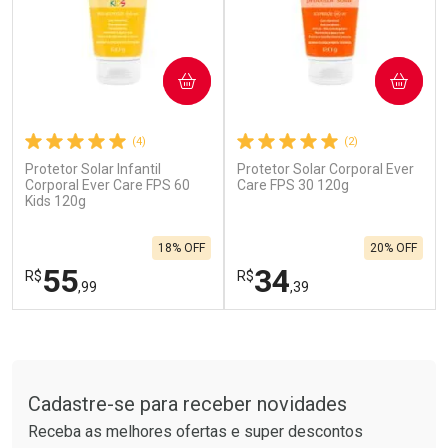
COMPRAR
COMPRAR
(4)
(2)
Protetor Solar Infantil
Protetor Solar Corporal Ever
Ativar Desconto
Ativar Desconto
Corporal Ever Care FPS 60
Care FPS 30 120g
Kids 120g
Comprar sem Desconto
Comprar sem Desconto
Por R$ 664,02/cada
Por R$ 137,66/cada
Comprar sem Desconto
Comprar sem Desconto
18% OFF
20% OFF
Por R$ 664,02/cada
Por R$ 137,66/cada
55
34
R$
R$
,99
,39
FECHAR
F
FECHAR
F
Tudo sobre a Drogarias Pacheco
Laboratório
Laboratório
Por Menos
Por Menos
Cadastre-se para receber novidades
Receba as melhores ofertas e super descontos