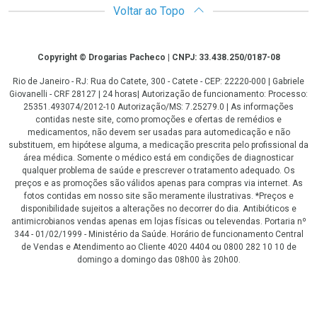
Voltar ao Topo
Copyright
Copyright © Drogarias Pacheco | CNPJ: 33.438.250/0187-08
Rio de Janeiro - RJ: Rua do Catete, 300 - Catete - CEP: 22220-000 | Gabriele
Giovanelli - CRF 28127 | 24 horas| Autorização de funcionamento: Processo:
25351.493074/2012-10 Autorização/MS: 7.25279.0 | As informações
contidas neste site, como promoções e ofertas de remédios e
medicamentos, não devem ser usadas para automedicação e não
substituem, em hipótese alguma, a medicação prescrita pelo profissional da
área médica. Somente o médico está em condições de diagnosticar
qualquer problema de saúde e prescrever o tratamento adequado. Os
preços e as promoções são válidos apenas para compras via internet. As
fotos contidas em nosso site são meramente ilustrativas. *Preços e
disponibilidade sujeitos a alterações no decorrer do dia. Antibióticos e
antimicrobianos vendas apenas em lojas físicas ou televendas. Portaria nº
344 - 01/02/1999 - Ministério da Saúde. Horário de funcionamento Central
de Vendas e Atendimento ao Cliente 4020 4404 ou 0800 282 10 10 de
domingo a domingo das 08h00 às 20h00.
LGPD Aceite os Cookies