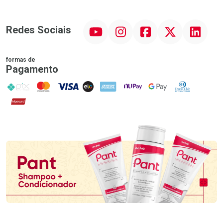
YouTube
Instagram
Facebook
Twitter
Linkedin
Redes Sociais
formas de
Pagamento
PIX
MasterCard
VISA
ELO
AMEX
NuPay
Google Pay
Diners Club
Hipercard
Promoção em Destaque