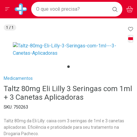
Drogarias Pacheco
Menu
Aces
Ir direto para a home
O que você precisa?
BAIXE
V
i
Baixe nosso APP e aproveite Ofertas Exclusivas!
BUSCAR
O APP
Navegue pela página
Ir direto para o conteúdo
Faça a sua busca
Ir direto para a busca
Ir direto para a conta
AD
1
/ 1
Ir direto para a ajuda
Tarj
Ir direto para a notificações
Ir direto para o carrinho
Ir direto para o menu
Breadcrumb
Medicamentos
Taltz 80mg Eli Lilly 3 Seringas com 1ml
+ 3 Canetas Aplicadoras
750263
Taltz 80mg da Eli Lilly: caixa com 3 seringas de 1ml e 3 canetas
aplicadoras. Eficiência e praticidade para seu tratamento na
Drogaria Pacheco.