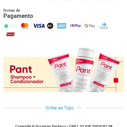
formas de
Pagamento
PIX
MasterCard
VISA
ELO
AMEX
NuPay
Google Pay
Diners Club
Hipercard
Promoção em Destaque
Voltar ao Topo
Copyright
Copyright © Drogarias Pacheco | CNPJ: 33.438.250/0187-08