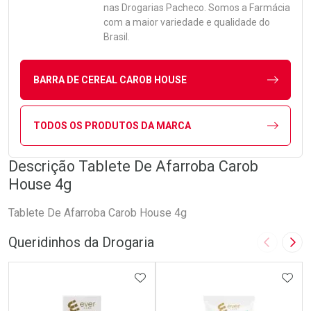
nas Drogarias Pacheco. Somos a Farmácia
com a maior variedade e qualidade do
Brasil.
BARRA DE CEREAL CAROB HOUSE
TODOS OS PRODUTOS DA MARCA
Descrição Tablete De Afarroba Carob
House 4g
Tablete De Afarroba Carob House 4g
Queridinhos da Drogaria
Imagem A
Pró
ADICIONAR AOS FAVORITOS
ADIC