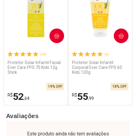
COMPRAR
COMPRAR
(10)
(4)
Protetor Solar Infantil Facial
Protetor Solar Infantil
Ever Care FPS 70 Kids 12g
Corporal Ever Care FPS 60
Stick
Kids 120g
19% OFF
18% OFF
52
55
R$
R$
,64
,99
FECHAR
F
FECHAR
F
Avaliações
Laboratório
Laboratório
Por Menos
Por Menos
Este produto ainda não tem avaliações