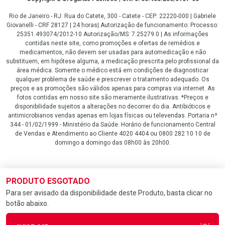
Rio de Janeiro - RJ: Rua do Catete, 300 - Catete - CEP: 22220-000 | Gabriele
Giovanelli - CRF 28127 | 24 horas| Autorização de funcionamento: Processo:
25351.493074/2012-10 Autorização/MS: 7.25279.0 | As informações
contidas neste site, como promoções e ofertas de remédios e
medicamentos, não devem ser usadas para automedicação e não
substituem, em hipótese alguma, a medicação prescrita pelo profissional da
área médica. Somente o médico está em condições de diagnosticar
qualquer problema de saúde e prescrever o tratamento adequado. Os
preços e as promoções são válidos apenas para compras via internet. As
fotos contidas em nosso site são meramente ilustrativas. *Preços e
disponibilidade sujeitos a alterações no decorrer do dia. Antibióticos e
antimicrobianos vendas apenas em lojas físicas ou televendas. Portaria nº
344 - 01/02/1999 - Ministério da Saúde. Horário de funcionamento Central
de Vendas e Atendimento ao Cliente 4020 4404 ou 0800 282 10 10 de
domingo a domingo das 08h00 às 20h00.
LGPD Aceite os Cookies
PRODUTO ESGOTADO
Para ser avisado da disponibilidade deste Produto, basta clicar no
botão abaixo.