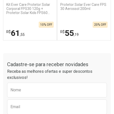
Kit Ever Care Protetor Solar
Protetor Solar Ever Care FPS
Ativar Desconto
Ativar Desconto
Corporal FPS30 120g +
30 Aerossol 200ml
Protetor Solar Kids FPS60
Comprar sem Desconto
Comprar sem Desconto
120g
Por R$ 664,02/cada
Por R$ 454,71/cada
Comprar sem Desconto
Comprar sem Desconto
10% OFF
20% OFF
Por R$ 664,02/cada
Por R$ 454,71/cada
61
55
R$
R$
,55
,19
FECHAR
F
FECHAR
F
Tudo sobre a Drogarias Pacheco
Laboratório
Laboratório
Por Menos
Por Menos
Cadastre-se para receber novidades
Receba as melhores ofertas e super descontos
exclusivos!
Preencha o formulário abaixo para receber 
Nome
Email