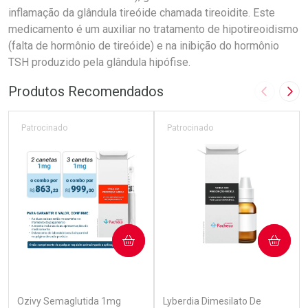
inflamação da glândula tireóide chamada tireoidite. Este
medicamento é um auxiliar no tratamento de hipotireoidismo
(falta de hormônio de tireóide) e na inibição do hormônio
TSH produzido pela glândula hipófise.
Produtos Recomendados
Imagem A
Pró
Patrocinado
Patrocinado
COMPRAR
COMPRAR
(7)
(0)
Ozivy Semaglutida 1mg
Lyberdia Dimesilato De