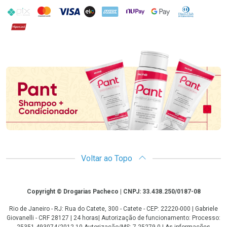
PIX
MasterCard
VISA
ELO
AMEX
NuPay
Google Pay
Diners Club
Hipercard
Promoção em Destaque
Voltar ao Topo
Copyright
Copyright © Drogarias Pacheco | CNPJ: 33.438.250/0187-08
Rio de Janeiro - RJ: Rua do Catete, 300 - Catete - CEP: 22220-000 | Gabriele
Giovanelli - CRF 28127 | 24 horas| Autorização de funcionamento: Processo: