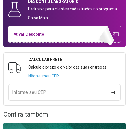
DESCONTO
LABORATÓRIO
Exclusivo para clientes cadastrados no programa
Saiba Mais
Ativar Desconto
CALCULAR FRETE
Formulário para Calcular o Frete
Calcule o prazo e o valor das suas entregas
Não sei meu CEP
Informe seu CEP
CALCULA
Confira também