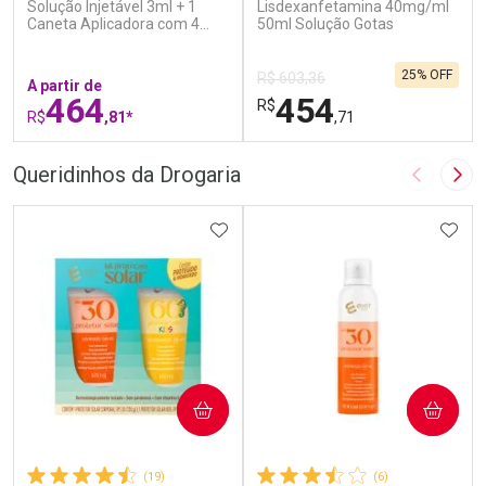
Solução Injetável 3ml + 1
Lisdexanfetamina 40mg/ml
Caneta Aplicadora com 4
50ml Solução Gotas
Agulhas
25% OFF
R$ 603,36
A partir de
464
454
R$
R$
,81*
,71
FECHAR
F
FECHAR
F
Queridinhos da Drogaria
Imagem A
Pró
Laboratório
Laboratório
Por Menos
ADICIONAR AOS FAVORITOS
Por Menos
ADIC
COMPRAR
COMPRAR
(19)
(6)