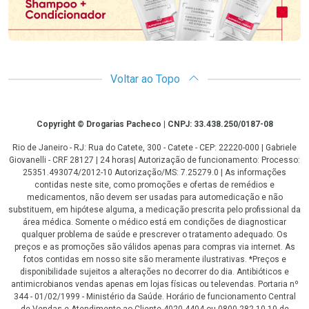
Voltar ao Topo
Copyright
Copyright © Drogarias Pacheco | CNPJ: 33.438.250/0187-08
Rio de Janeiro - RJ: Rua do Catete, 300 - Catete - CEP: 22220-000 | Gabriele
Giovanelli - CRF 28127 | 24 horas| Autorização de funcionamento: Processo:
25351.493074/2012-10 Autorização/MS: 7.25279.0 | As informações
contidas neste site, como promoções e ofertas de remédios e
medicamentos, não devem ser usadas para automedicação e não
substituem, em hipótese alguma, a medicação prescrita pelo profissional da
área médica. Somente o médico está em condições de diagnosticar
qualquer problema de saúde e prescrever o tratamento adequado. Os
preços e as promoções são válidos apenas para compras via internet. As
fotos contidas em nosso site são meramente ilustrativas. *Preços e
disponibilidade sujeitos a alterações no decorrer do dia. Antibióticos e
antimicrobianos vendas apenas em lojas físicas ou televendas. Portaria nº
344 - 01/02/1999 - Ministério da Saúde. Horário de funcionamento Central
de Vendas e Atendimento ao Cliente 4020 4404 ou 0800 282 10 10 de