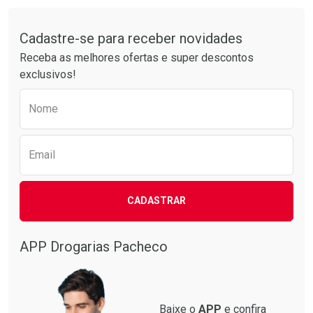
Comprar sem Desconto
Comprar sem Desconto
Tudo sobre a Drogarias Pacheco
Por R$ 61,55/cada
Por R$ 38,87/cada
Comprar sem Desconto
Comprar sem Desconto
Por R$ 61,55/cada
Por R$ 38,87/cada
Cadastre-se para receber novidades
Receba as melhores ofertas e super descontos
exclusivos!
Preencha o formulário abaixo para receber 
Nome
Email
CADASTRAR
APP Drogarias Pacheco
Baixe o
APP
e confira