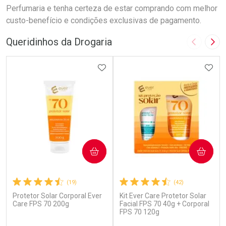
Perfumaria e tenha certeza de estar comprando com melhor
custo-benefício e condições exclusivas de pagamento.
Queridinhos da Drogaria
Imagem A
Pró
ADICIONAR AOS FAVORITOS
ADIC
COMPRAR
COMPRAR
(19)
(42)
Protetor Solar Corporal Ever
Kit Ever Care Protetor Solar
Care FPS 70 200g
Facial FPS 70 40g + Corporal
FPS 70 120g