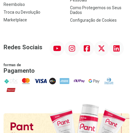
Reembolso
Como Protegemos os Seus
Troca ou Devolução
Dados
Marketplace
Configuração de Cookies
YouTube
Instagram
Facebook
Twitter
Linkedin
Redes Sociais
formas de
Pagamento
PIX
MasterCard
VISA
ELO
AMEX
NuPay
Google Pay
Diners Club
Hipercard
Promoção em Destaque