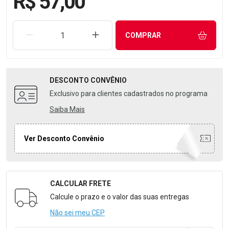
R$ 57,00
REMOVER UMA UNIDADE
AUMENTAR UMA UNIDADE
COMPRAR
DESCONTO
CONVÊNIO
Exclusivo para clientes cadastrados no programa
Saiba Mais
Ver Desconto Convênio
CALCULAR FRETE
Formulário para Calcular o Frete
Calcule o prazo e o valor das suas entregas
Não sei meu CEP