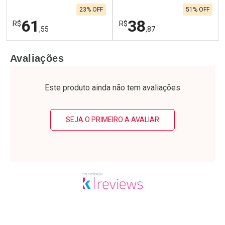
23% OFF
51% OFF
61
38
R$
R$
,55
,87
FECHAR
F
FECHAR
F
Avaliações
Laboratório
Laboratório
Por Menos
Por Menos
Este produto ainda não tem avaliações
SEJA O PRIMEIRO A AVALIAR
Ativar Desconto
Ativar Desconto