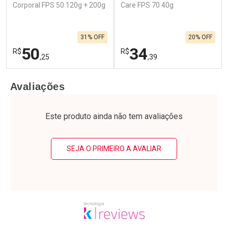
Corporal FPS 50 120g + 200g
Care FPS 70 40g
31% OFF
20% OFF
50
34
R$
R$
,25
,39
FECHAR
F
FECHAR
F
Avaliações
Laboratório
Laboratório
Por Menos
Por Menos
Este produto ainda não tem avaliações
SEJA O PRIMEIRO A AVALIAR