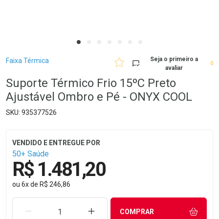
Breadcrumb
Seja o primeiro a
Faixa Térmica
0
avaliar
Suporte Térmico Frio 15ºC Preto
Ajustável Ombro e Pé - ONYX COOL
935377526
50+ Saúde
R$ 1.481,20
ou
6
x
de
R$ 246,86
REMOVER UMA UNIDADE
AUMENTAR UMA UNIDADE
COMPRAR