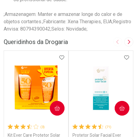
;Armazenagem: Manter e armazenar longe do calor e de
objetos cortantes.;Fabricante: Xena Therapies, EUA;Registro
Anvisa: 80794390042;Selos: Novidade;
Queridinhos da Drogaria
Imagem A
Pró
ADICIONAR AOS FAVORITOS
ADIC
COMPRAR
COMPRAR
(3)
(71)
Kit Ever Care Protetor Solar
Protetor Solar Facial Ever