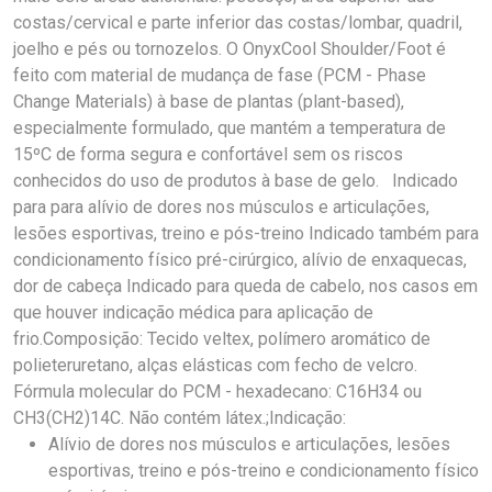
costas/cervical e parte inferior das costas/lombar, quadril,
joelho e pés ou tornozelos. O OnyxCool Shoulder/Foot é
feito com material de mudança de fase (PCM - Phase
Change Materials) à base de plantas (plant-based),
especialmente formulado, que mantém a temperatura de
15ºC de forma segura e confortável sem os riscos
conhecidos do uso de produtos à base de gelo. Indicado
para para alívio de dores nos músculos e articulações,
lesões esportivas, treino e pós-treino Indicado também para
condicionamento físico pré-cirúrgico, alívio de enxaquecas,
dor de cabeça Indicado para queda de cabelo, nos casos em
que houver indicação médica para aplicação de
frio.Composição: Tecido veltex, polímero aromático de
polieteruretano, alças elásticas com fecho de velcro.
Fórmula molecular do PCM - hexadecano: C16H34 ou
CH3(CH2)14C. Não contém látex.;Indicação:
Alívio de dores nos músculos e articulações, lesões
esportivas, treino e pós-treino e condicionamento físico