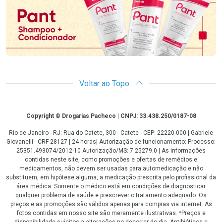
Voltar ao Topo
Copyright
Copyright © Drogarias Pacheco | CNPJ: 33.438.250/0187-08
Rio de Janeiro - RJ: Rua do Catete, 300 - Catete - CEP: 22220-000 | Gabriele
Giovanelli - CRF 28127 | 24 horas| Autorização de funcionamento: Processo:
25351.493074/2012-10 Autorização/MS: 7.25279.0 | As informações
contidas neste site, como promoções e ofertas de remédios e
medicamentos, não devem ser usadas para automedicação e não
substituem, em hipótese alguma, a medicação prescrita pelo profissional da
área médica. Somente o médico está em condições de diagnosticar
qualquer problema de saúde e prescrever o tratamento adequado. Os
preços e as promoções são válidos apenas para compras via internet. As
fotos contidas em nosso site são meramente ilustrativas. *Preços e
disponibilidade sujeitos a alterações no decorrer do dia. Antibióticos e