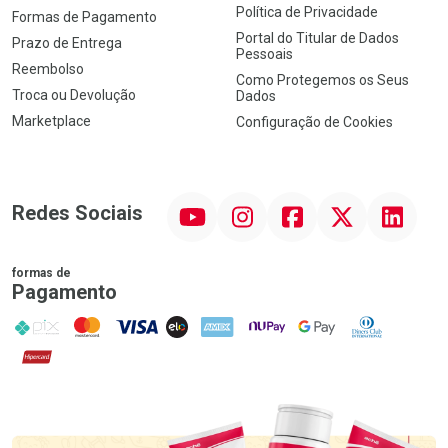
Política de Privacidade
Formas de Pagamento
Portal do Titular de Dados
Prazo de Entrega
Pessoais
Reembolso
Como Protegemos os Seus
Troca ou Devolução
Dados
Marketplace
Configuração de Cookies
YouTube
Instagram
Facebook
Twitter
Linkedin
Redes Sociais
formas de
Pagamento
PIX
MasterCard
VISA
ELO
AMEX
NuPay
Google Pay
Diners Club
Hipercard
Promoção em Destaque