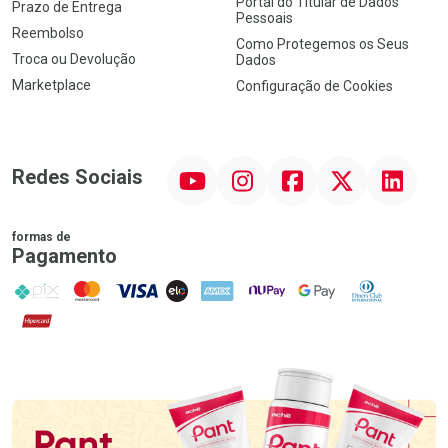
Portal do Titular de Dados
Prazo de Entrega
Pessoais
Reembolso
Como Protegemos os Seus
Troca ou Devolução
Dados
Marketplace
Configuração de Cookies
YouTube
Instagram
Facebook
Twitter
Linkedin
Redes Sociais
formas de
Pagamento
PIX
MasterCard
VISA
ELO
AMEX
NuPay
Google Pay
Diners Club
Hipercard
Promoção em Destaque