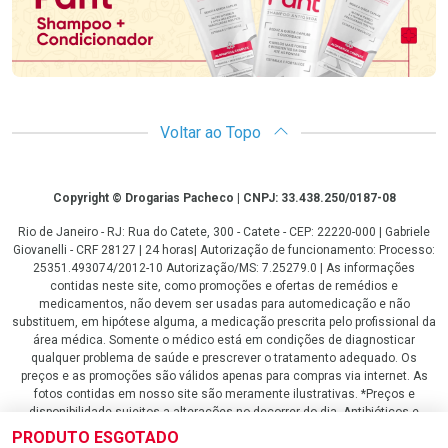
Voltar ao Topo
Copyright
Copyright © Drogarias Pacheco | CNPJ: 33.438.250/0187-08
Rio de Janeiro - RJ: Rua do Catete, 300 - Catete - CEP: 22220-000 | Gabriele
Giovanelli - CRF 28127 | 24 horas| Autorização de funcionamento: Processo:
25351.493074/2012-10 Autorização/MS: 7.25279.0 | As informações
contidas neste site, como promoções e ofertas de remédios e
medicamentos, não devem ser usadas para automedicação e não
substituem, em hipótese alguma, a medicação prescrita pelo profissional da
área médica. Somente o médico está em condições de diagnosticar
qualquer problema de saúde e prescrever o tratamento adequado. Os
preços e as promoções são válidos apenas para compras via internet. As
fotos contidas em nosso site são meramente ilustrativas. *Preços e
disponibilidade sujeitos a alterações no decorrer do dia. Antibióticos e
antimicrobianos vendas apenas em lojas físicas ou televendas. Portaria nº
PRODUTO ESGOTADO
344 - 01/02/1999 - Ministério da Saúde. Horário de funcionamento Central