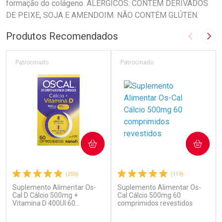
formação do colágeno. ALÉRGICOS: CONTÉM DERIVADOS
DE PEIXE, SOJA E AMENDOIM. NÃO CONTÉM GLÚTEN.
Produtos Recomendados
Imagem A
Pró
Patrocinado
Patrocinado
COMPRAR
COMPRAR
(250)
(119)
Suplemento Alimentar Os-
Suplemento Alimentar Os-
Cal D Cálcio 500mg +
Cal Cálcio 500mg 60
Vitamina D 400UI 60
comprimidos revestidos
Comprimidos