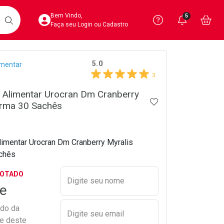
Acesse sua Conta
Precisa de 
Notific
Aces
Bem Vindo,
5
Você po
notifica
Vo
it
BUSCAR
Ver Recursos 
Faça seu Login ou Cadastro
crumb
5.0
imentar
Atendimento ao 
3
Central de Ajud
 Alimentar Urocran Dm Cranberry
ADICIONAR AOS 
arma 30 Sachês
Televendas
4020-4404
imentar Urocran Dm Cranberry Myralis
chês
Preencher nome e email para s
GOTADO
Digite seu nome
e
ado da
Digite seu email
de deste