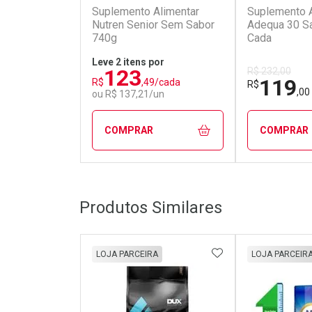
Suplemento Alimentar
Suplemento A
Nutren Senior Sem Sabor
Adequa 30 S
740g
Cada
Leve 2 itens por
123
R$ 232,00
119
R$
,49/cada
R$
,00
ou R$ 137,21/un
COMPRAR
COMPRAR
FECHAR
FECHAR
Produtos Similares
Laboratório
Laborató
Por Menos
Por Men
ADICIONAR AOS 
LOJA PARCEIRA
LOJA PARCEIR