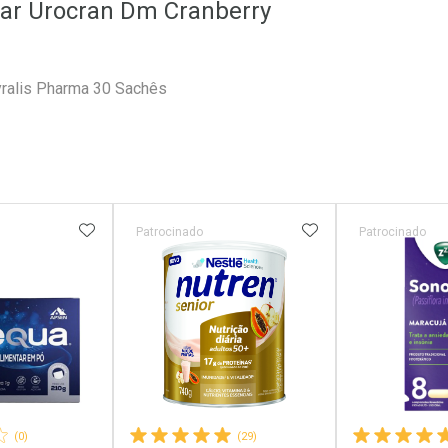
ar Urocran Dm Cranberry
ralis Pharma 30 Sachês
FAVORITOS
ADICIONAR AOS FAVORITOS
ADICIONAR AOS 
Patrocinado
Patrocinado
(0)
(29)