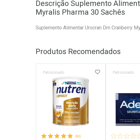
Descrição Suplemento Aliment
Myralis Pharma 30 Sachês
Suplemento Alimentar Urocran Dm Cranberry My
Produtos Recomendados
ADICIONAR AOS 
Patrocinado
Patrocinado
(80)