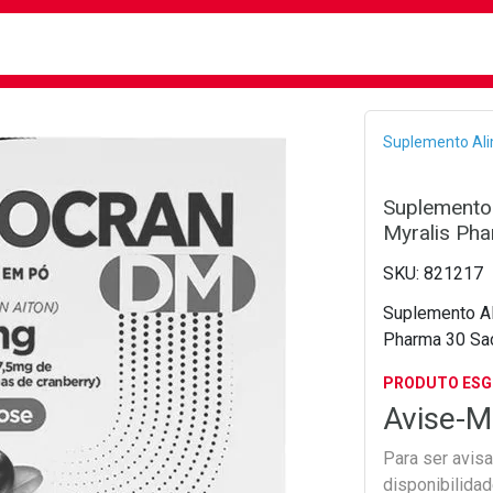
busca
isa?
Bread
Suplemento Al
Suplemento
Myralis Ph
821217
Suplemento Al
Pharma 30 Sa
PRODUTO ES
Avise-M
Para ser avis
disponibilida