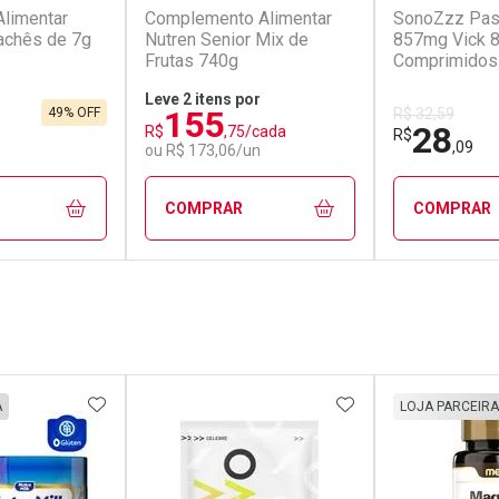
limentar
Complemento Alimentar
SonoZzz Pass
achês de 7g
Nutren Senior Mix de
857mg Vick 
Frutas 740g
Comprimidos
Leve 2 itens por
155
49% OFF
R$ 32,59
28
R$
,75/cada
R$
,09
ou R$ 173,06/un
COMPRAR
COMPRAR
FECHAR
FECHAR
FECHAR
FECHAR
rio
Laboratório
Laborató
os
Por Menos
Por Men
FAVORITOS
ADICIONAR AOS FAVORITOS
ADICIONAR AOS 
A
LOJA PARCEIRA