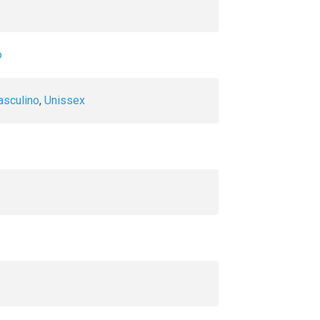
o
sculino
,
Unissex