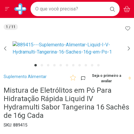
Drogarias Pacheco
Menu
Aces
Ir direto para a home
O que você precisa?
BAIXE
V
i
Baixe nosso APP e aproveite Ofertas Exclusivas!
BUSCAR
O APP
Navegue pela página
Ir direto para o conteúdo
Faça a sua busca
Ir direto para a busca
Ir direto para a conta
AD
1
/ 11
Ir direto para a ajuda
Ir direto para a notificações
Ir direto para o carrinho
Ir direto para o menu
Breadcrumb
Seja o primeiro a
Suplemento Alimentar
0
avaliar
Mistura de Eletrólitos em Pó Para
Hidratação Rápida Liquid IV
Hydramulti Sabor Tangerina 16 Sachês
de 16g Cada
889415