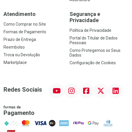
Atendimento
Segurança e
Privacidade
Como Comprar no Site
Política de Privacidade
Formas de Pagamento
Portal do Titular de Dados
Prazo de Entrega
Pessoais
Reembolso
Como Protegemos os Seus
Troca ou Devolução
Dados
Marketplace
Configuração de Cookies
YouTube
Instagram
Facebook
Twitter
Linkedin
Redes Sociais
formas de
Pagamento
PIX
MasterCard
VISA
ELO
AMEX
NuPay
Google Pay
Diners Club
Hipercard