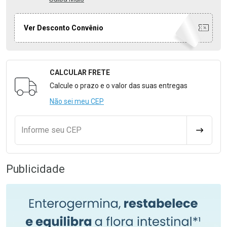
Ver Desconto Convênio
CALCULAR FRETE
Formulário para Calcular o Frete
Calcule o prazo e o valor das suas entregas
Não sei meu CEP
Informe seu CEP
CALCULA
Publicidade