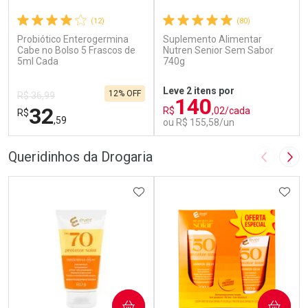
(12)
(80)
Probiótico Enterogermina
Suplemento Alimentar
Cabe no Bolso 5 Frascos de
Nutren Senior Sem Sabor
5ml Cada
740g
Leve 2 itens por
12% OFF
R$ 36,99
140
32
R$
,02/cada
R$
,59
ou R$ 155,58/un
FECHAR
F
FECHAR
F
Queridinhos da Drogaria
Imagem A
Pró
Laboratório
Laboratório
Por Menos
ADICIONAR AOS FAVORITOS
Por Menos
ADIC
COMPRAR
COMPRAR