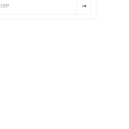
u CEP
CALCULAR FRETE