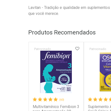
Lavitan - Tradição e qualidade em suplementos
que você merece.
Produtos Recomendados
ADICIONAR AOS 
Patrocinado
Patrocinado
(60)
Multivitamínico Femibion 3
Suplemento A