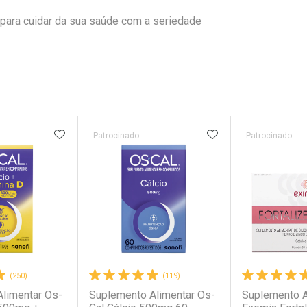
 para cuidar da sua saúde com a seriedade
FAVORITOS
ADICIONAR AOS FAVORITOS
ADICIONAR AOS 
Patrocinado
Patrocinado
(250)
(119)
limentar Os-
Suplemento Alimentar Os-
Suplemento A