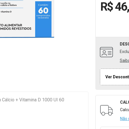
R$ 46
DES
Excl
Saib
Ver Descont
 Cálcio + Vitamina D 1000 UI 60
CAL
Formulári
Calc
Não 