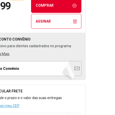
,99
COMPRAR
ASSINAR
CONTO
CONVÊNIO
usivo para clientes cadastrados no programa
a Mais
o Convênio
CULAR FRETE
o para Calcular o Frete
ule o prazo e o valor das suas entregas
sei meu CEP