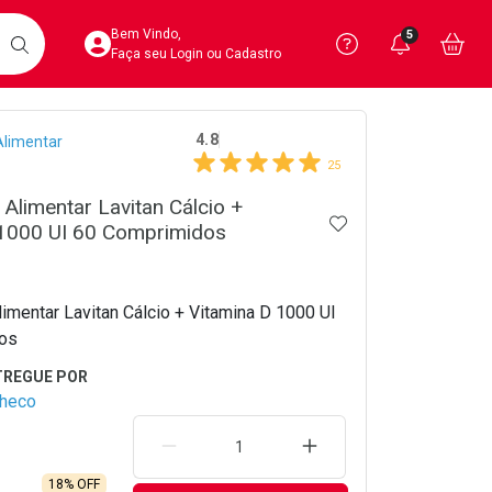
Acesse sua Conta
Precisa de 
Notific
Aces
Bem Vindo,
5
Você po
notifica
Vo
it
BUSCAR
Ver Recursos 
Faça seu Login ou Cadastro
crumb
4.8
limentar
Atendimento ao 
25
Central de Ajud
Alimentar Lavitan Cálcio +
ADICIONAR AOS 
 1000 UI 60 Comprimidos
Televendas
4020-4404
imentar Lavitan Cálcio + Vitamina D 1000 UI
os
checo
REMOVER UMA UNIDADE
AUMENTAR UMA UNIDA
18% OFF