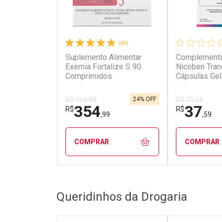
(89)
Suplemento Alimentar
Complemento
Ativar Desconto
Ativar Des
Exemia Fortalize S 90
Nicoben Tran
Comprimidos
Cápsulas Gel
Comprar sem Desconto
Comprar s
Comprar sem Desconto
Comprar s
Por R$ 129,90/cada
Por R$ 125
Por R$ 129,90/cada
Por R$ 125,
24% OFF
R$ 469,99
R$ 71,59
354
37
R$
R$
,99
,59
COMPRAR
COMPRAR
FECHAR
FECHAR
Queridinhos da Drogaria
Laboratório
Laborató
Por Menos
Por Men