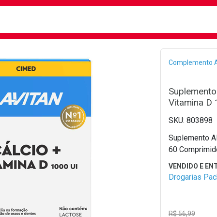
busca
isa?
Bread
Complemento A
Suplemento 
Vitamina D
803898
Suplemento Al
60 Comprimid
Drogarias Pa
R$ 56,99