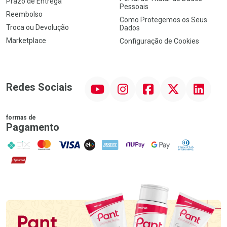
Prazo de Entrega
Pessoais
Reembolso
Como Protegemos os Seus
Troca ou Devolução
Dados
Marketplace
Configuração de Cookies
YouTube
Instagram
Facebook
Twitter
Linkedin
Redes Sociais
formas de
Pagamento
PIX
MasterCard
VISA
ELO
AMEX
NuPay
Google Pay
Diners Club
Hipercard
Promoção em Destaque