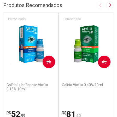
Produtos Recomendados
Imagem A
Pró
Patrocinado
Patrocinado
COMPRAR
COMPRAR
(110)
(142)
Colírio Lubrificante Viofta
Colírio Viofta 0,40% 10ml
0,15% 10ml
52
81
R$
R$
,99
,90