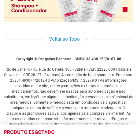
Voltar ao Topo
Copyright
Copyright © Drogarias Pacheco | CNPJ: 33.438.250/0187-08
Rio de Janeiro - RJ: Rua do Catete, 300 - Catete - CEP: 22220-000 | Gabriele
Giovanelli - CRF 28127 | 24 horas| Autorização de funcionamento: Processo:
25351.493074/2012-10 Autorização/MS: 7.25279.0 | As informações
contidas neste site, como promoções e ofertas de remédios e
medicamentos, não devem ser usadas para automedicação e não
substituem, em hipótese alguma, a medicação prescrita pelo profissional da
área médica. Somente o médico está em condições de diagnosticar
qualquer problema de saúde e prescrever o tratamento adequado. Os
preços e as promoções são válidos apenas para compras via internet. As
fotos contidas em nosso site são meramente ilustrativas. *Preços e
disponibilidade sujeitos a alterações no decorrer do dia. Antibióticos e
antimicrobianos vendas apenas em lojas físicas ou televendas. Portaria nº
PRODUTO ESGOTADO
344 - 01/02/1999 - Ministério da Saúde. Horário de funcionamento Central