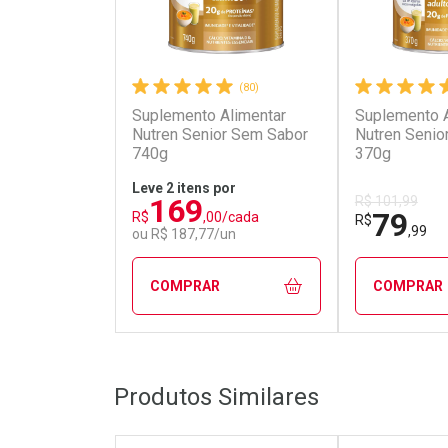
(80)
Suplemento Alimentar
Suplemento A
Nutren Senior Sem Sabor
Nutren Senio
740g
370g
Leve 2 itens por
169
R$ 101,99
79
R$
,00/cada
R$
,99
ou R$ 187,77/un
COMPRAR
COMPRAR
FECHAR
FECHAR
Produtos Similares
Laboratório
Laborató
Por Menos
Por Men