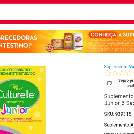
busca
isa?
Bread
Suplemento Al
Seja o pr
aval
Suplemento 
Junior 6 Sa
939315
Suplemento Al