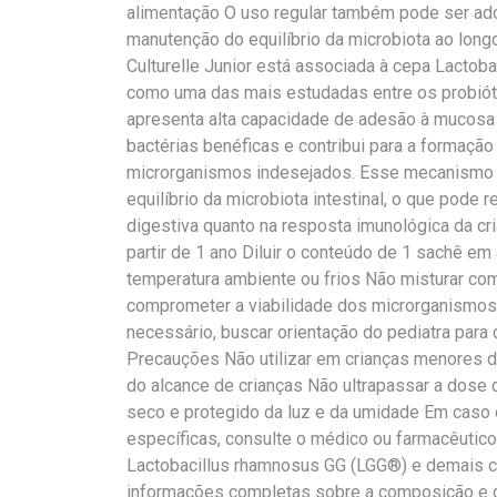
alimentação O uso regular também pode ser ado
manutenção do equilíbrio da microbiota ao long
Culturelle Junior está associada à cepa Lactob
como uma das mais estudadas entre os probiót
apresenta alta capacidade de adesão à mucosa i
bactérias benéficas e contribui para a formação
microrganismos indesejados. Esse mecanismo 
equilíbrio da microbiota intestinal, o que pode r
digestiva quanto na resposta imunológica da cr
partir de 1 ano Diluir o conteúdo de 1 sachê em
temperatura ambiente ou frios Não misturar com
comprometer a viabilidade dos microrganismos 
necessário, buscar orientação do pediatra para
Precauções Não utilizar em crianças menores d
do alcance de crianças Não ultrapassar a dose d
seco e protegido da luz e da umidade Em caso
específicas, consulte o médico ou farmacêuti
Lactobacillus rhamnosus GG (LGG®) e demais 
informações completas sobre a composição e os