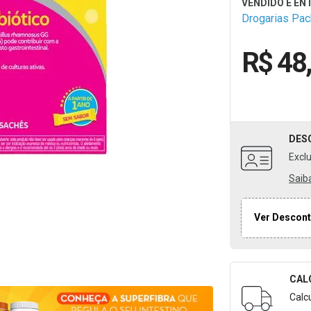
Drogarias Pa
R$ 48
DES
Excl
Saib
Ver Descont
CAL
Formulári
Calc