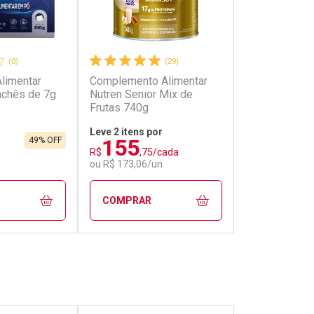
(0)
(29)
limentar
Complemento Alimentar
Suplemento A
achês de 7g
Nutren Senior Mix de
Targifor Imun
Frutas 740g
30 cápsulas
Leve 2 itens por
155
49% OFF
R$ 64,49
56
R$
,75/cada
R$
,49
ou R$ 173,06/un
COMPRAR
COMPRAR
FECHAR
FECHAR
FECHAR
FECHAR
rio
Laboratório
Laborató
os
Por Menos
Por Men