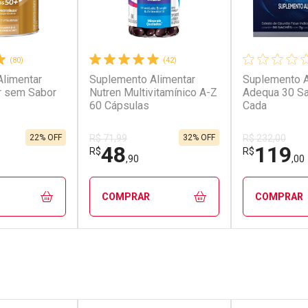
(80)
(42)
limentar
Suplemento Alimentar
Suplemento A
r sem Sabor
Nutren Multivitamínico A-Z
Adequa 30 S
60 Cápsulas
Cada
22% OFF
32% OFF
R$ 71,99
R$ 232,00
48
119
R$
R$
,90
,00
COMPRAR
COMPRAR
FECHAR
FECHAR
FECHAR
FECHAR
rio
Laboratório
Laborató
os
Por Menos
Por Men