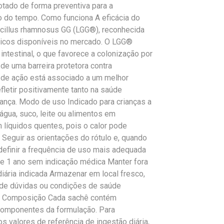
tado de forma preventiva para a
o do tempo. Como funciona A eficácia do
acillus rhamnosus GG (LGG®), reconhecida
icos disponíveis no mercado. O LGG®
ntestinal, o que favorece a colonização por
 de uma barreira protetora contra
de ação está associado a um melhor
efletir positivamente tanto na saúde
iança. Modo de uso Indicado para crianças a
 água, suco, leite ou alimentos em
 líquidos quentes, pois o calor pode
Seguir as orientações do rótulo e, quando
 definir a frequência de uso mais adequada
e 1 ano sem indicação médica Manter fora
iária indicada Armazenar em local fresco,
 de dúvidas ou condições de saúde
co Composição Cada sachê contém
componentes da formulação. Para
 valores de referência de ingestão diária,