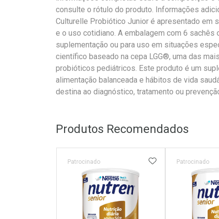
consulte o rótulo do produto. Informações adici
Culturelle Probiótico Junior é apresentado em 
e o uso cotidiano. A embalagem com 6 sachês of
suplementação ou para uso em situações espec
científico baseado na cepa LGG®, uma das mais 
probióticos pediátricos. Este produto é um sup
alimentação balanceada e hábitos de vida sau
destina ao diagnóstico, tratamento ou prevençã
Produtos Recomendados
ADICIONAR AOS 
Patrocinado
Patrocinado