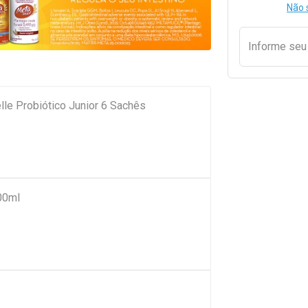
Não 
Informe se
lle Probiótico Junior 6 Sachês
00ml