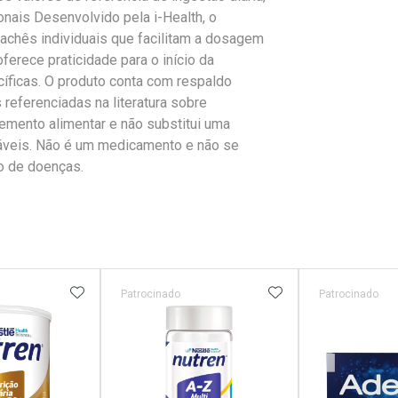
onais Desenvolvido pela i-Health, o
sachês individuais que facilitam a dosagem
erece praticidade para o início da
íficas. O produto conta com respaldo
referenciadas na literatura sobre
lemento alimentar e não substitui uma
dáveis. Não é um medicamento e não se
o de doenças.
FAVORITOS
ADICIONAR AOS FAVORITOS
ADICIONAR AOS 
Patrocinado
Patrocinado