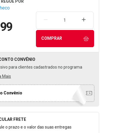
checo
REMOVER UMA UNIDADE
AUMENTAR UMA UNIDA
,99
COMPRAR
CONTO
CONVÊNIO
usivo para clientes cadastrados no programa
a Mais
o Convênio
CULAR FRETE
o para Calcular o Frete
ule o prazo e o valor das suas entregas