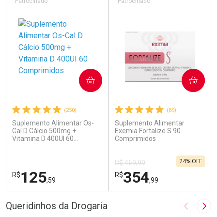
Patrocinado
Patrocinado
COMPRAR
COMPRAR
(250)
(89)
Suplemento Alimentar Os-
Suplemento Alimentar
Cal D Cálcio 500mg +
Exemia Fortalize S 90
Vitamina D 400UI 60
Comprimidos
Comprimidos
24% OFF
R$ 469,99
125
354
R$
R$
,59
,99
FECHAR
F
FECHAR
F
Queridinhos da Drogaria
Imagem A
Pró