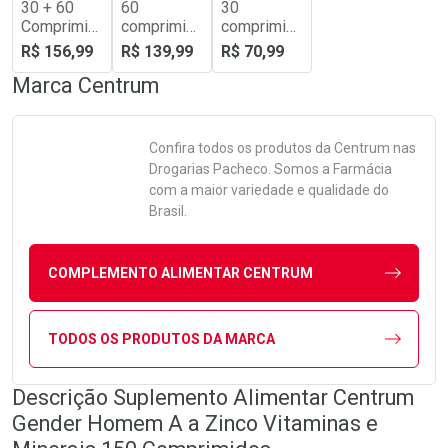
30 + 60
60
30
Comprimid
comprimid
comprimid
os
os
os
R$ 156,99
R$ 139,99
R$ 70,99
Marca
Centrum
Confira todos os produtos da
Centrum
nas
Drogarias Pacheco. Somos a Farmácia
com a maior variedade e qualidade do
Brasil.
COMPLEMENTO ALIMENTAR CENTRUM
TODOS OS PRODUTOS DA MARCA
Descrição Suplemento Alimentar Centrum
Gender Homem A a Zinco Vitaminas e