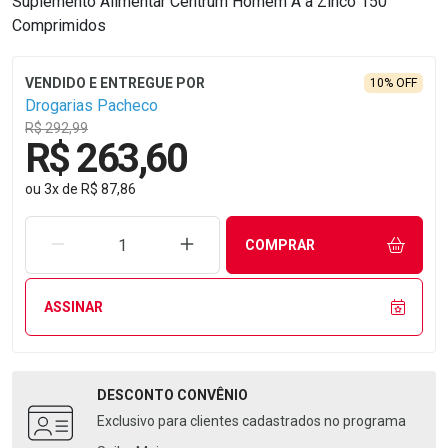
Suplemento Alimentar Centrum Homem A a Zinco 150
Comprimidos
10% OFF
Drogarias Pacheco
R$ 292,99
R$ 263,60
ou
3
x
de
R$ 87,86
REMOVER UMA UNIDADE
AUMENTAR UMA UNIDADE
COMPRAR
ASSINAR
DESCONTO
CONVÊNIO
Exclusivo para clientes cadastrados no programa