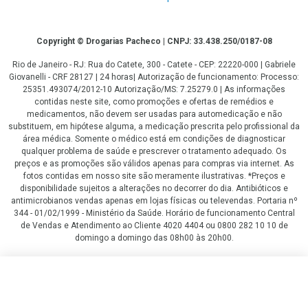
Copyright
Copyright © Drogarias Pacheco | CNPJ: 33.438.250/0187-08
Rio de Janeiro - RJ: Rua do Catete, 300 - Catete - CEP: 22220-000 | Gabriele
Giovanelli - CRF 28127 | 24 horas| Autorização de funcionamento: Processo:
25351.493074/2012-10 Autorização/MS: 7.25279.0 | As informações
contidas neste site, como promoções e ofertas de remédios e
medicamentos, não devem ser usadas para automedicação e não
substituem, em hipótese alguma, a medicação prescrita pelo profissional da
área médica. Somente o médico está em condições de diagnosticar
qualquer problema de saúde e prescrever o tratamento adequado. Os
preços e as promoções são válidos apenas para compras via internet. As
fotos contidas em nosso site são meramente ilustrativas. *Preços e
disponibilidade sujeitos a alterações no decorrer do dia. Antibióticos e
antimicrobianos vendas apenas em lojas físicas ou televendas. Portaria nº
344 - 01/02/1999 - Ministério da Saúde. Horário de funcionamento Central
de Vendas e Atendimento ao Cliente 4020 4404 ou 0800 282 10 10 de
domingo a domingo das 08h00 às 20h00.
LGPD Aceite os Cookies
R$ 292,99
R$ 263,60
COMPRAR
ou
3
x
de
R$ 87,86