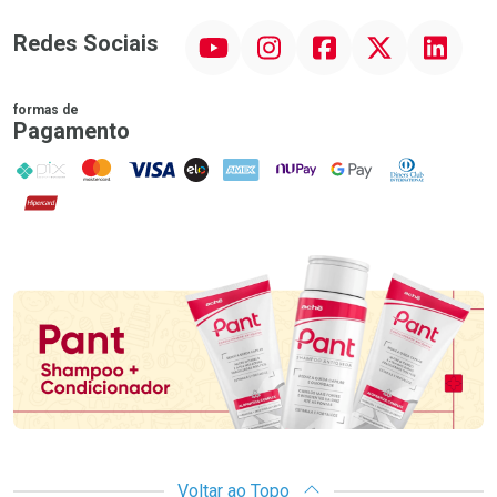
YouTube
Instagram
Facebook
Twitter
Linkedin
Redes Sociais
formas de
Pagamento
PIX
MasterCard
VISA
ELO
AMEX
NuPay
Google Pay
Diners Club
Hipercard
Promoção em Destaque
Voltar ao Topo