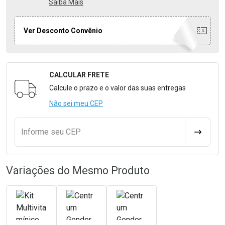
Saiba Mais
Ver Desconto Convênio
CALCULAR FRETE
Formulário para Calcular o Frete
Calcule o prazo e o valor das suas entregas
Não sei meu CEP
Informe seu CEP
CALCULA
Variações do Mesmo Produto