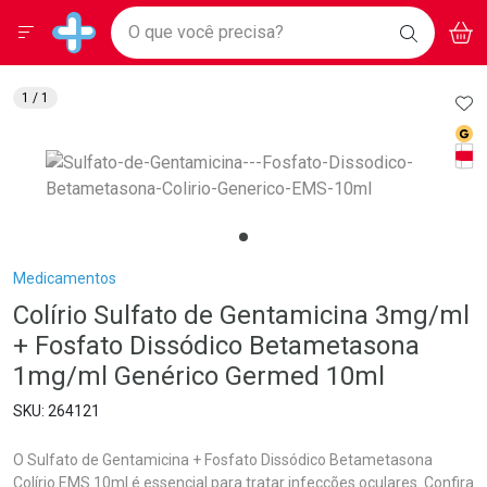
Drogarias Pacheco
Menu
Aces
Ir direto para a home
O que você precisa?
BAIXE
V
i
Baixe nosso APP e aproveite Ofertas Exclusivas!
BUSCAR
O APP
Navegue pela página
Ir direto para o conteúdo
Faça a sua busca
Ir direto para a busca
Ir direto para a conta
AD
1
/ 1
Ir direto para a ajuda
Med
Ir direto para a notificações
Tarj
Ir direto para o carrinho
Ir direto para o menu
Breadcrumb
Medicamentos
Colírio Sulfato de Gentamicina 3mg/ml
+ Fosfato Dissódico Betametasona
1mg/ml Genérico Germed 10ml
264121
O Sulfato de Gentamicina + Fosfato Dissódico Betametasona
Colírio EMS 10ml é essencial para tratar infecções oculares. Confira