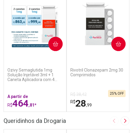
COMPRAR
COMPRAR
(5)
(1)
Ozivy Semaglutida 1mg
Rivotril Clonazepam 2mg 30
Solução Injetável 3ml + 1
Comprimidos
Caneta Aplicadora com 4
Agulhas
25% OFF
R$ 38,42
A partir de
464
28
R$
R$
,81*
,99
FECHAR
F
FECHAR
F
Queridinhos da Drogaria
Imagem A
Pró