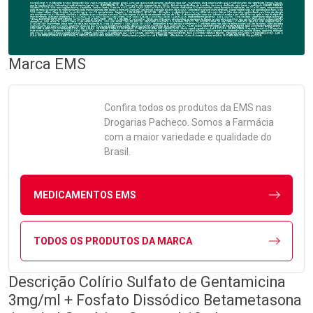
Marca
EMS
Confira todos os produtos da
EMS
nas
Drogarias Pacheco. Somos a Farmácia
com a maior variedade e qualidade do
Brasil.
MEDICAMENTOS EMS
TODOS OS PRODUTOS DA MARCA
Descrição Colírio Sulfato de Gentamicina
3mg/ml + Fosfato Dissódico Betametasona