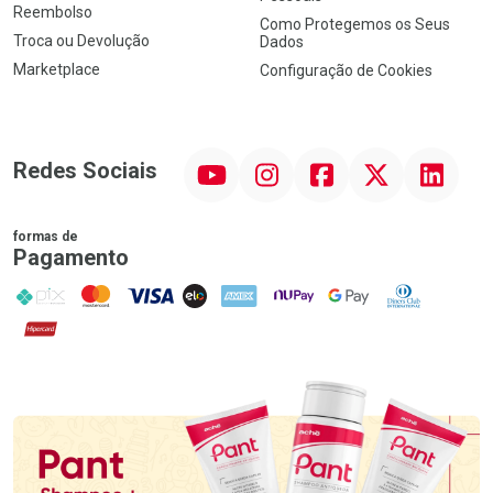
Reembolso
Como Protegemos os Seus
Troca ou Devolução
Dados
Marketplace
Configuração de Cookies
YouTube
Instagram
Facebook
Twitter
Linkedin
Redes Sociais
formas de
Pagamento
PIX
MasterCard
VISA
ELO
AMEX
NuPay
Google Pay
Diners Club
Hipercard
Promoção em Destaque