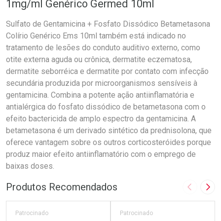
1mg/ml Genérico Germed 10ml
Sulfato de Gentamicina + Fosfato Dissódico Betametasona
Colírio Genérico Ems 10ml também está indicado no
tratamento de lesões do conduto auditivo externo, como
otite externa aguda ou crônica, dermatite eczematosa,
dermatite seborréica e dermatite por contato com infecção
secundária produzida por microorganismos sensíveis à
gentamicina. Combina a potente ação antiinflamatória e
antialérgica do fosfato dissódico de betametasona com o
efeito bactericida de amplo espectro da gentamicina. A
betametasona é um derivado sintético da prednisolona, que
oferece vantagem sobre os outros corticosteróides porque
produz maior efeito antiinflamatório com o emprego de
baixas doses.
Produtos Recomendados
Imagem A
Pró
Patrocinado
Patrocinado