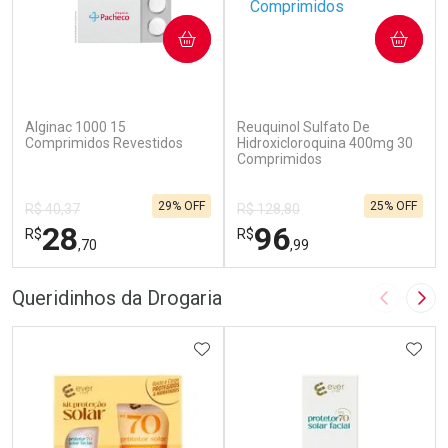
COMPRAR
COMPRAR
(5)
(2)
Alginac 1000 15
Reuquinol Sulfato De
Comprimidos Revestidos
Hidroxicloroquina 400mg 30
Comprimidos
29% OFF
25% OFF
R$ 40,37
R$ 128,80
28
96
R$
R$
,70
,99
FECHAR
F
FECHAR
F
Queridinhos da Drogaria
Imagem A
Pró
Laboratório
Laboratório
Por Menos
ADICIONAR AOS FAVORITOS
Por Menos
ADIC