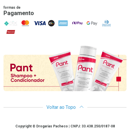
formas de
Pagamento
PIX
MasterCard
VISA
ELO
AMEX
NuPay
Google Pay
Diners Club
Hipercard
Promoção em Destaque
Voltar ao Topo
Copyright
Copyright © Drogarias Pacheco | CNPJ: 33.438.250/0187-08