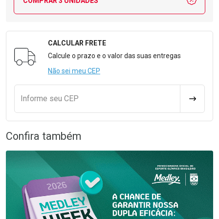
COMPRAR 3 UNIDADES
CALCULAR FRETE
Formulário para Calcular o Frete
Calcule o prazo e o valor das suas entregas
Não sei meu CEP
Informe seu CEP
CALCULA
Confira também