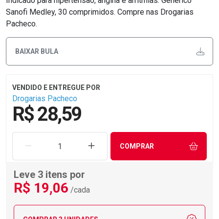
Indicado para hipertensão, angina e arritmias. Genérico
Sanofi Medley, 30 comprimidos. Compre nas Drogarias
Pacheco.
BAIXAR BULA
Drogarias Pacheco
R$ 28,59
REMOVER UMA UNIDADE
AUMENTAR UMA UNIDADE
COMPRAR
Leve 3 itens por
R$
19
,06
/cada