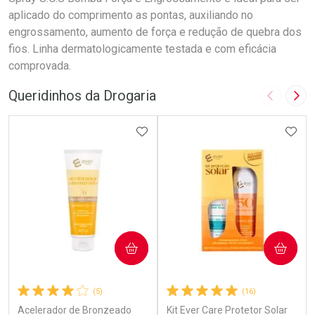
aplicado do comprimento as pontas, auxiliando no
engrossamento, aumento de força e redução de quebra dos
fios. Linha dermatologicamente testada e com eficácia
comprovada.
Queridinhos da Drogaria
Imagem A
Pró
ADICIONAR AOS FAVORITOS
ADIC
COMPRAR
COMPRAR
(5)
(16)
Acelerador de Bronzeado
Kit Ever Care Protetor Solar