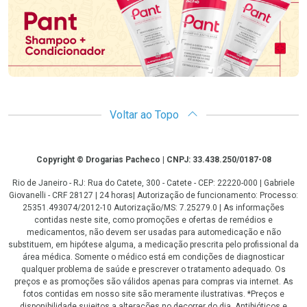
Voltar ao Topo
Copyright
Copyright © Drogarias Pacheco | CNPJ: 33.438.250/0187-08
Rio de Janeiro - RJ: Rua do Catete, 300 - Catete - CEP: 22220-000 | Gabriele
Giovanelli - CRF 28127 | 24 horas| Autorização de funcionamento: Processo:
25351.493074/2012-10 Autorização/MS: 7.25279.0 | As informações
contidas neste site, como promoções e ofertas de remédios e
medicamentos, não devem ser usadas para automedicação e não
substituem, em hipótese alguma, a medicação prescrita pelo profissional da
área médica. Somente o médico está em condições de diagnosticar
qualquer problema de saúde e prescrever o tratamento adequado. Os
preços e as promoções são válidos apenas para compras via internet. As
fotos contidas em nosso site são meramente ilustrativas. *Preços e
disponibilidade sujeitos a alterações no decorrer do dia. Antibióticos e