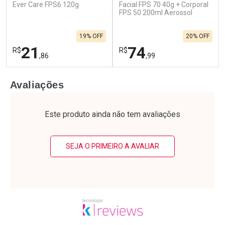
Ever Care FPS6 120g
Facial FPS 70 40g + Corporal
FPS 50 200ml Aerossol
19% OFF
20% OFF
21
74
R$
R$
,86
,99
FECHAR
F
FECHAR
F
Avaliações
Laboratório
Laboratório
Por Menos
Por Menos
Este produto ainda não tem avaliações
SEJA O PRIMEIRO A AVALIAR