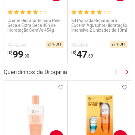
(140)
(116)
Creme Hidratante para Pele
Kit Pomada Reparadora
Seca e Extra Seca 48h de
Eucerin Aquaphor Hidratação
Hidratação CeraVe 454g
Intensiva 2 Unidades de 10ml
21% OFF
27% OFF
R$ 126,99
R$ 64,99
99
47
R$
R$
,90
,69
FECHAR
F
FECHAR
F
Queridinhos da Drogaria
Imagem A
Pró
Dermaclub
Laboratório
Por Menos
ADICIONAR AOS FAVORITOS
Por Menos
ADIC