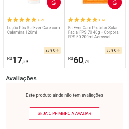
COMPRAR
COMPRAR
(12)
(16)
Ativar Desconto
Loção Pós Sol Ever Care com
Kit Ever Care Protetor Solar
Ativar Desconto
Calamina 120ml
Facial FPS 70 40g + Corporal
Comprar sem Desconto
FPS 50 200ml Aerossol
Comprar sem Desconto
Comprar sem Desconto
Por R$ 99,90/cada
Por R$ 47,69/cada
Comprar sem Desconto
Por R$ 99,90/cada
23% OFF
35% OFF
Por R$ 47,69/cada
17
60
R$
R$
,59
,74
FECHAR
F
FECHAR
F
Avaliações
Laboratório
Laboratório
Por Menos
Por Menos
Este produto ainda não tem avaliações
SEJA O PRIMEIRO A AVALIAR