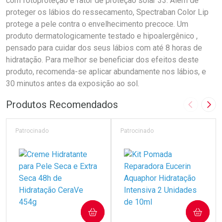
com fotoproteção e fator de proteção solar 33. Além de
proteger os lábios do ressecamento, Spectraban Color Lip
protege a pele contra o envelhecimento precoce. Um
produto dermatologicamente testado e hipoalergênico ,
pensado para cuidar dos seus lábios com até 8 horas de
hidratação. Para melhor se beneficiar dos efeitos deste
produto, recomenda-se aplicar abundamente nos lábios, e
30 minutos antes da exposição ao sol.
Produtos Recomendados
Imagem A
Pró
Patrocinado
Patrocinado
COMPRAR
COMPRAR