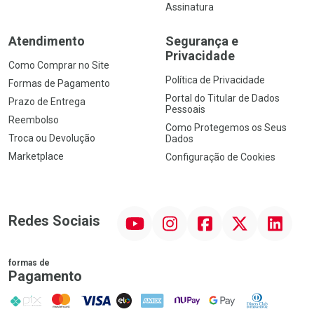
Assinatura
Atendimento
Segurança e
Privacidade
Como Comprar no Site
Política de Privacidade
Formas de Pagamento
Portal do Titular de Dados
Prazo de Entrega
Pessoais
Reembolso
Como Protegemos os Seus
Troca ou Devolução
Dados
Marketplace
Configuração de Cookies
YouTube
Instagram
Facebook
Twitter
Linkedin
Redes Sociais
formas de
Pagamento
PIX
MasterCard
VISA
ELO
AMEX
NuPay
Google Pay
Diners Club