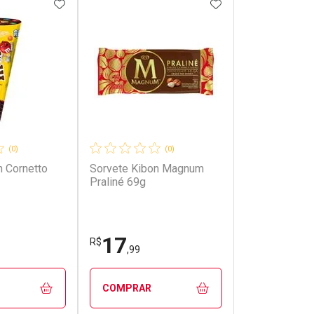
FAVORITOS
ADICIONAR AOS FAVORITOS
ADICIONAR AOS 
(0)
(0)
n Cornetto
Sorvete Kibon Magnum
Praliné 69g
17
R$
,99
COMPRAR