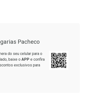
onto
Ativar Desconto
em Desconto
Comprar sem Desconto
em Desconto
Comprar sem Desconto
9/cada
Por R$ 76,94/cada
9/cada
Por R$ 76,94/cada
garias Pacheco
era do seu celular para o
lado, baixe o
APP
e confira
scontos exclusivos para