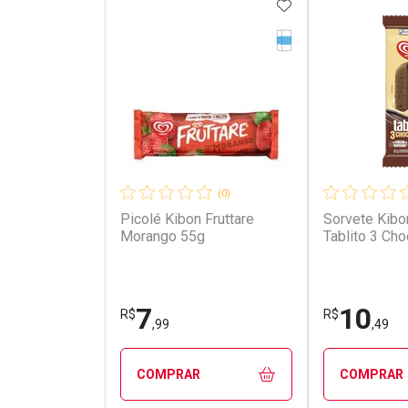
ADICIONAR AOS 
Medicamento Refrig
(0)
Picolé Kibon Fruttare
Sorvete Kibo
Morango 55g
Tablito 3 Ch
7
10
R$
R$
,99
,49
COMPRAR
COMPRAR