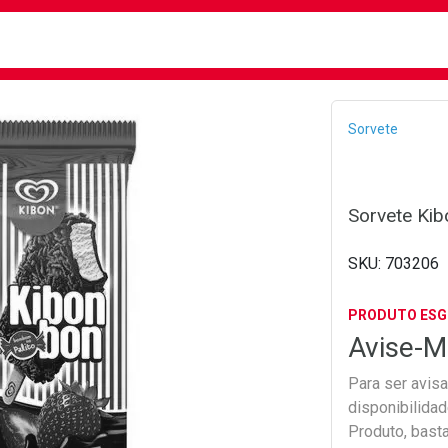
busca
isa?
Bread
Sorvete
Sorvete Ki
703206
PRODUTO ES
Avise-M
Para ser avis
disponibilida
Produto, bast