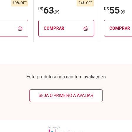
9/cada
Por R$ 19,90/cada
Por R$ 13,9
9/cada
Por R$ 19,90/cada
Por R$ 13,9
19% OFF
24% OFF
63
55
R$
R$
,99
,99
COMPRAR
COMPRAR
FECHAR
FECHAR
FECHAR
FECHAR
rio
Laboratório
Laborató
os
Por Menos
Por Men
Este produto ainda não tem avaliações
SEJA O PRIMEIRO A AVALIAR