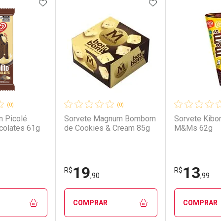
FAVORITOS
ADICIONAR AOS FAVORITOS
ADICIONAR AOS 
erado
(0)
(0)
n Picolé
Sorvete Magnum Bombom
Sorvete Kibo
ocolates 61g
de Cookies & Cream 85g
M&Ms 62g
19
13
R$
R$
,90
,99
COMPRAR
COMPRAR