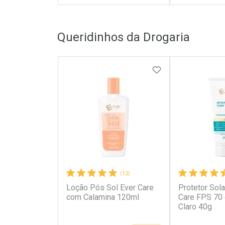
FECHAR
FECHAR
Queridinhos da Drogaria
Laboratório
Laborató
Por Menos
Por Men
ADICIONAR AOS 
(12)
Loção Pós Sol Ever Care
Protetor Sola
Ativar Desconto
Ativar Des
com Calamina 120ml
Care FPS 70
Claro 40g
Comprar sem Desconto
Comprar s
Comprar sem Desconto
Comprar s