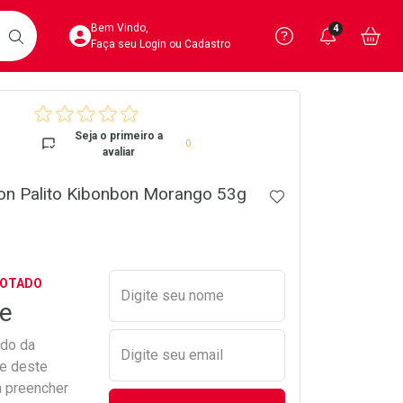
Acesse sua Conta
Precisa de 
Notific
Aces
Bem Vindo,
4
Você po
notifica
Vo
it
BUSCAR
Ver Recursos 
Faça seu Login ou Cadastro
crumb
Atendimento ao 
Seja o primeiro a
0
avaliar
Central de Ajud
bon Palito Kibonbon Morango 53g
ADICIONAR AOS 
Televendas
4020-4404
Preencher nome e email para s
GOTADO
Digite seu nome
e
ado da
Digite seu email
de deste
a preencher