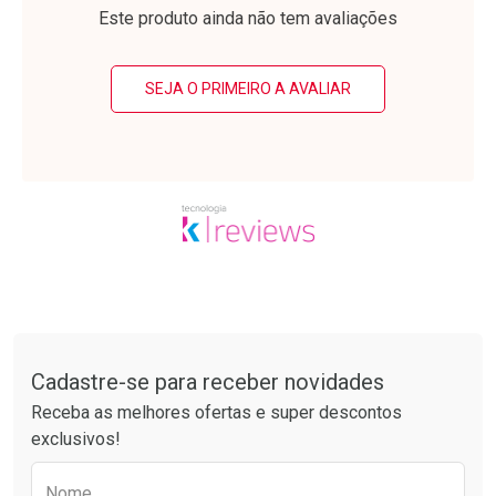
Laboratório
Laboratório
Por Menos
Por Menos
Este produto ainda não tem avaliações
SEJA O PRIMEIRO A AVALIAR
Ativar Desconto
Ativar Desconto
Comprar sem Desconto
Comprar sem Desconto
Tudo sobre a Drogarias Pacheco
Por R$ 74,99/cada
Por R$ 49,27/cada
Comprar sem Desconto
Comprar sem Desconto
Por R$ 74,99/cada
Por R$ 49,27/cada
Cadastre-se para receber novidades
Receba as melhores ofertas e super descontos
exclusivos!
Preencha o formulário abaixo para receber 
Nome