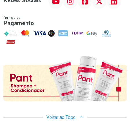
Redes Sociais
formas de
Pagamento
PIX
MasterCard
VISA
ELO
AMEX
NuPay
Google Pay
Diners Club
Hipercard
Promoção em Destaque
Voltar ao Topo