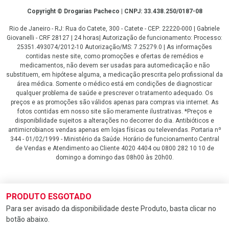
Copyright
Copyright © Drogarias Pacheco | CNPJ: 33.438.250/0187-08
Rio de Janeiro - RJ: Rua do Catete, 300 - Catete - CEP: 22220-000 | Gabriele
Giovanelli - CRF 28127 | 24 horas| Autorização de funcionamento: Processo:
25351.493074/2012-10 Autorização/MS: 7.25279.0 | As informações
contidas neste site, como promoções e ofertas de remédios e
medicamentos, não devem ser usadas para automedicação e não
substituem, em hipótese alguma, a medicação prescrita pelo profissional da
área médica. Somente o médico está em condições de diagnosticar
qualquer problema de saúde e prescrever o tratamento adequado. Os
preços e as promoções são válidos apenas para compras via internet. As
fotos contidas em nosso site são meramente ilustrativas. *Preços e
disponibilidade sujeitos a alterações no decorrer do dia. Antibióticos e
antimicrobianos vendas apenas em lojas físicas ou televendas. Portaria nº
344 - 01/02/1999 - Ministério da Saúde. Horário de funcionamento Central
de Vendas e Atendimento ao Cliente 4020 4404 ou 0800 282 10 10 de
domingo a domingo das 08h00 às 20h00.
LGPD Aceite os Cookies
PRODUTO ESGOTADO
Para ser avisado da disponibilidade deste Produto, basta clicar no
botão abaixo.