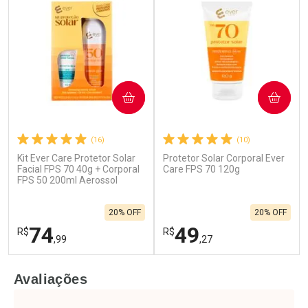
COMPRAR
COMPRAR
(16)
(10)
Kit Ever Care Protetor Solar
Protetor Solar Corporal Ever
Facial FPS 70 40g + Corporal
Care FPS 70 120g
FPS 50 200ml Aerossol
20% OFF
20% OFF
74
49
R$
R$
,99
,27
FECHAR
F
FECHAR
F
Avaliações