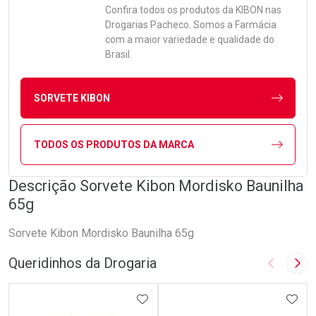
Confira todos os produtos da
KIBON
nas
Drogarias Pacheco. Somos a Farmácia
com a maior variedade e qualidade do
Brasil.
SORVETE KIBON
TODOS OS PRODUTOS DA MARCA
Descrição Sorvete Kibon Mordisko Baunilha
65g
Sorvete Kibon Mordisko Baunilha 65g
Queridinhos da Drogaria
Imagem A
Pró
ADICIONAR AOS FAVORITOS
ADIC