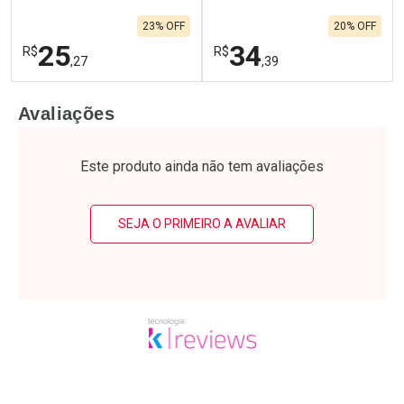
23% OFF
20% OFF
25
34
R$
R$
,27
,39
FECHAR
F
FECHAR
F
Avaliações
Laboratório
Laboratório
Por Menos
Por Menos
Este produto ainda não tem avaliações
SEJA O PRIMEIRO A AVALIAR
Ativar Desconto
Ativar Desconto