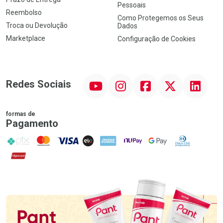
Pessoais
Reembolso
Como Protegemos os Seus
Troca ou Devolução
Dados
Marketplace
Configuração de Cookies
YouTube
Instagram
Facebook
Twitter
Linkedin
Redes Sociais
formas de
Pagamento
PIX
MasterCard
VISA
ELO
AMEX
NuPay
Google Pay
Diners Club
Hipercard
Promoção em Destaque