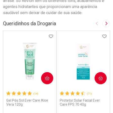
arrase. Só Revlon tem os diferentes tons, acabamentos e
agentes hidratantes que proporcionam uma aparência
saudável sem deixar de cuidar de sua saúde.
Queridinhos da Drogaria
Imagem A
Pró
ADICIONAR AOS FAVORITOS
ADIC
COMPRAR
COMPRAR
(14)
(71)
Gel Pós Sol Ever Care Aloe
Protetor Solar Facial Ever
Vera 120g
Care FPS 70 40g