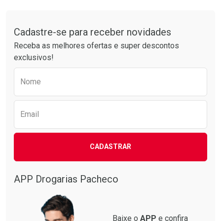
Comprar sem Desconto
Comprar sem Desconto
Tudo sobre a Drogarias Pacheco
Por R$ 25,27/cada
Por R$ 34,39/cada
Comprar sem Desconto
Comprar sem Desconto
Por R$ 25,27/cada
Por R$ 34,39/cada
Cadastre-se para receber novidades
Receba as melhores ofertas e super descontos
exclusivos!
Preencha o formulário abaixo para receber 
Nome
Email
CADASTRAR
APP Drogarias Pacheco
Baixe o
APP
e confira