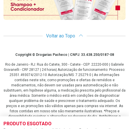
Voltar ao Topo
Copyright
Copyright © Drogarias Pacheco | CNPJ: 33.438.250/0187-08
Rio de Janeiro - RJ: Rua do Catete, 300 - Catete - CEP: 22220-000 | Gabriele
Giovanelli - CRF 28127 | 24 horas| Autorização de funcionamento: Processo:
25351.493074/2012-10 Autorização/MS: 7.25279.0 | As informações
contidas neste site, como promoções e ofertas de remédios e
medicamentos, não devem ser usadas para automedicação e não
substituem, em hipótese alguma, a medicação prescrita pelo profissional da
área médica. Somente o médico está em condições de diagnosticar
qualquer problema de saúde e prescrever o tratamento adequado. Os
preços e as promoções são válidos apenas para compras via internet. As
fotos contidas em nosso site são meramente ilustrativas. *Preços e
disponibilidade sujeitos a alterações no decorrer do dia. Antibióticos e
antimicrobianos vendas apenas em lojas físicas ou televendas. Portaria nº
PRODUTO ESGOTADO
344 - 01/02/1999 - Ministério da Saúde. Horário de funcionamento Central