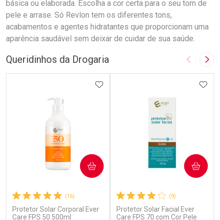
básica ou elaborada. Escolha a cor certa para o seu tom de
pele e arrase. Só Revlon tem os diferentes tons,
acabamentos e agentes hidratantes que proporcionam uma
aparência saudável sem deixar de cuidar de sua saúde.
Queridinhos da Drogaria
Imagem A
Pró
ADICIONAR AOS FAVORITOS
ADIC
COMPRAR
COMPRAR
(16)
(9)
Protetor Solar Corporal Ever
Protetor Solar Facial Ever
Care FPS 50 500ml
Care FPS 70 com Cor Pele