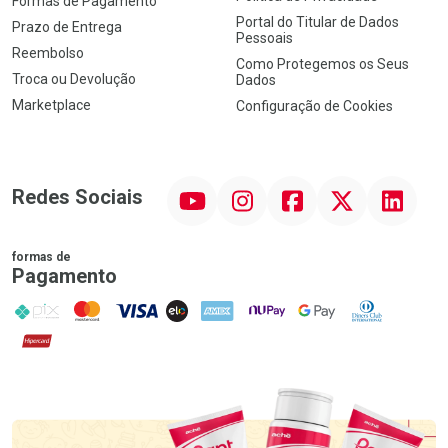
Formas de Pagamento
Portal do Titular de Dados
Prazo de Entrega
Pessoais
Reembolso
Como Protegemos os Seus
Troca ou Devolução
Dados
Marketplace
Configuração de Cookies
YouTube
Instagram
Facebook
Twitter
Linkedin
Redes Sociais
formas de
Pagamento
PIX
MasterCard
VISA
ELO
AMEX
NuPay
Google Pay
Diners Club
Hipercard
Promoção em Destaque