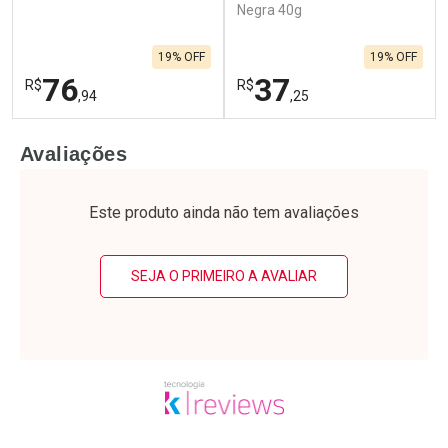
Negra 40g
19% OFF
19% OFF
76
37
R$
R$
,94
,25
FECHAR
F
FECHAR
F
Avaliações
Laboratório
Laboratório
Por Menos
Por Menos
Este produto ainda não tem avaliações
SEJA O PRIMEIRO A AVALIAR