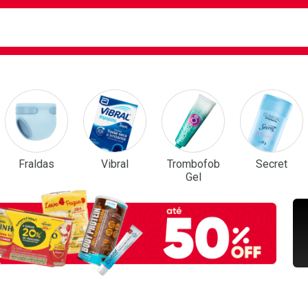
ca
isa?
em Destaque
Fraldas
Vibral
Trombofob
Secret
Gel