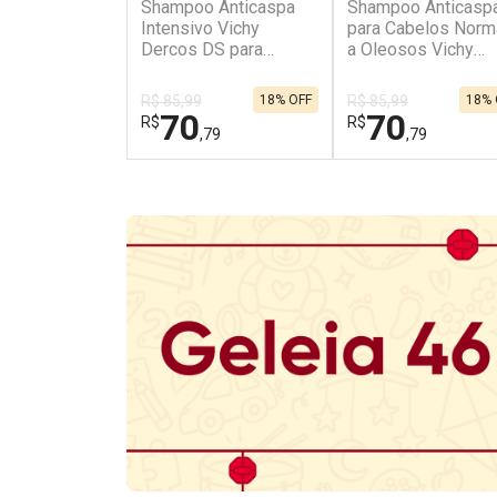
Shampoo Anticaspa
Shampoo Anticasp
Intensivo Vichy
para Cabelos Norm
Dercos DS para
a Oleosos Vichy
Cabelos Secos 200g
Dercos DS 125g
Refil
R$ 85,99
18% OFF
R$ 85,99
18% 
70
70
R$
R$
,79
,79
FECHAR
FECHAR
Dermaclub
Dermaclub
Por Menos
Por Menos
Ativar Desconto
Ativar Desconto
Comprar sem Desconto
Comprar sem Des
Comprar sem Desconto
Comprar sem Des