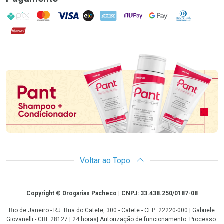
PIX
MasterCard
VISA
ELO
AMEX
NuPay
Google Pay
Diners Club
Hipercard
Promoção em Destaque
Voltar ao Topo
Copyright
Copyright © Drogarias Pacheco | CNPJ: 33.438.250/0187-08
Rio de Janeiro - RJ: Rua do Catete, 300 - Catete - CEP: 22220-000 | Gabriele
Giovanelli - CRF 28127 | 24 horas| Autorização de funcionamento: Processo: