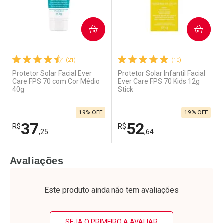
COMPRAR
COMPRAR
(21)
(10)
Protetor Solar Facial Ever
Protetor Solar Infantil Facial
Care FPS 70 com Cor Médio
Ever Care FPS 70 Kids 12g
40g
Stick
19% OFF
19% OFF
37
52
R$
R$
,25
,64
FECHAR
F
FECHAR
F
Avaliações
Laboratório
Laboratório
Por Menos
Por Menos
Este produto ainda não tem avaliações
SEJA O PRIMEIRO A AVALIAR