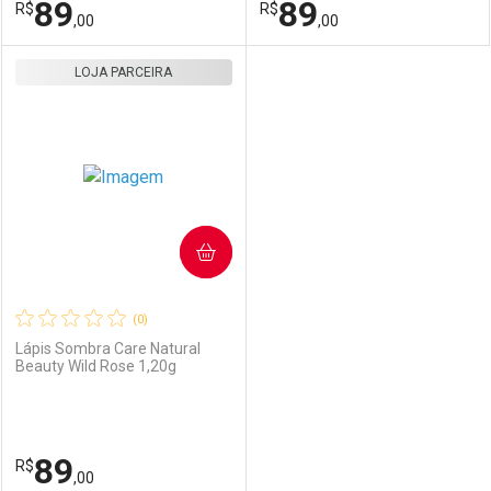
89
89
R$
Comprar sem Desconto
R$
Comprar sem Desconto
Por R$ 89,00/cada
Por R$ 57,90/cada
,00
,00
Por R$ 89,00/cada
Por R$ 57,90/cada
LOJA PARCEIRA
FECHAR
FECHAR
F
F
Laboratório
Por Menos
Laboratório
Por Menos
COMPRAR
(0)
Lápis Sombra Care Natural
Beauty Wild Rose 1,20g
Ativar Desconto
Ativar Desconto
Comprar sem Desconto
Comprar sem Desconto
89
R$
Comprar sem Desconto
Comprar sem Desconto
Por R$ 89,00/cada
Por R$ 89,00/cada
,00
Por R$ 89,00/cada
Por R$ 89,00/cada