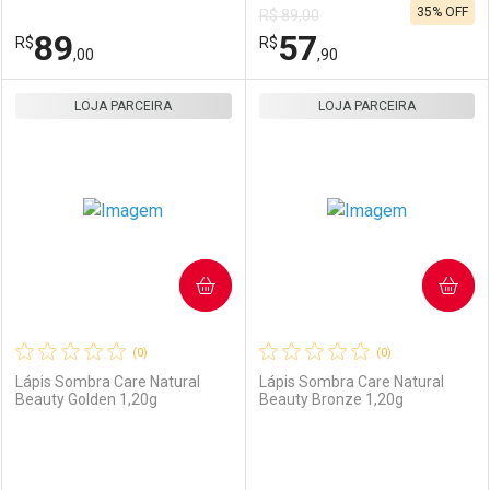
35% OFF
R$ 89,00
Comprar sem Desconto
Comprar sem Desconto
89
57
R$
Comprar sem Desconto
R$
Comprar sem Desconto
Por R$ 89,00/cada
Por R$ 89,00/cada
,00
,90
Por R$ 89,00/cada
Por R$ 89,00/cada
LOJA PARCEIRA
FECHAR
FECHAR
LOJA PARCEIRA
F
F
Laboratório
Por Menos
Laboratório
Por Menos
COMPRAR
COMPRAR
(0)
(0)
Lápis Sombra Care Natural
Lápis Sombra Care Natural
Beauty Golden 1,20g
Beauty Bronze 1,20g
Ativar Desconto
Ativar Desconto
Comprar sem Desconto
Comprar sem Desconto