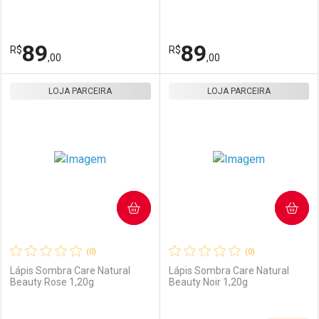
Ativar Desconto
Ativar Desconto
Comprar sem Desconto
Comprar sem Desconto
89
89
R$
Comprar sem Desconto
R$
Comprar sem Desconto
Por R$ 89,00/cada
Por R$ 89,00/cada
,00
,00
Por R$ 89,00/cada
Por R$ 89,00/cada
LOJA PARCEIRA
FECHAR
FECHAR
LOJA PARCEIRA
F
F
Laboratório
Por Menos
Laboratório
Por Menos
COMPRAR
COMPRAR
(0)
(0)
Lápis Sombra Care Natural
Lápis Sombra Care Natural
Beauty Rose 1,20g
Beauty Noir 1,20g
Ativar Desconto
Ativar Desconto