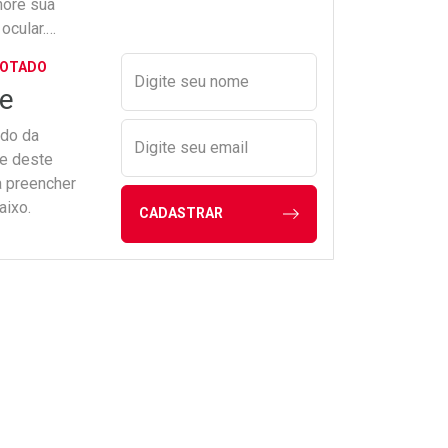
hore sua
ocular.
Preencher nome e email para s
GOTADO
Digite seu nome
e
ado da
Digite seu email
de deste
a preencher
aixo.
CADASTRAR