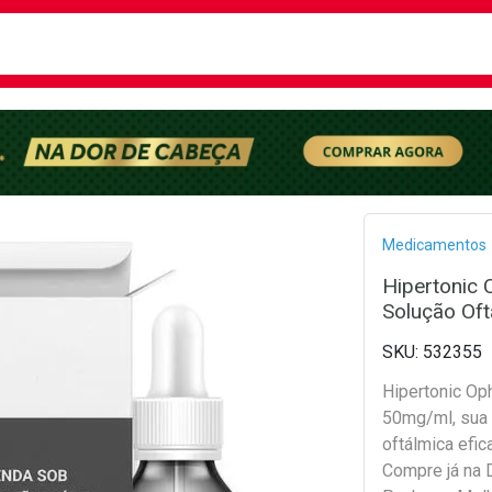
busca
isa?
Bread
Medicamentos
Hipertonic 
Solução Oft
532355
Hipertonic Op
50mg/ml, sua
oftálmica efic
Compre já na 