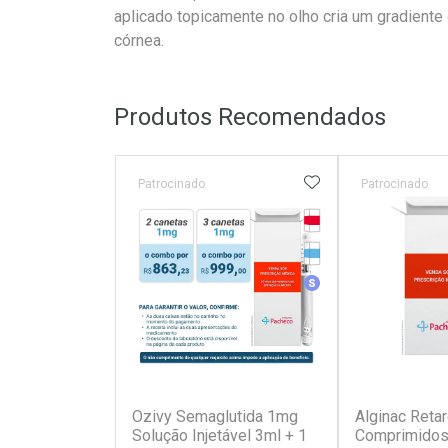
aplicado topicamente no olho cria um gradiente 
córnea.
Produtos Recomendados
ADICIONAR AOS 
Patrocinado
Patrocinado
Tarja Vermelha
Medicamento Refrig
Medicamento Simila
(7)
Ozivy Semaglutida 1mg
Alginac Reta
Solução Injetável 3ml + 1
Comprimidos