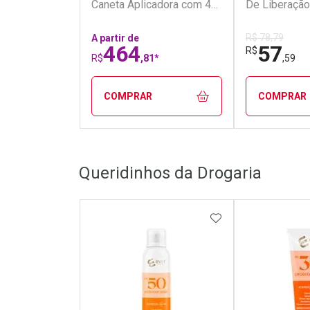
Caneta Aplicadora com 4
De Liberação
Agulhas
R$ 78,79
A partir de
464
57
R$
R$
,81*
,59
COMPRAR
COMPRAR
FECHAR
FECHAR
Queridinhos da Drogaria
Laboratório
Laborató
Por Menos
Por Men
ADICIONAR AOS 