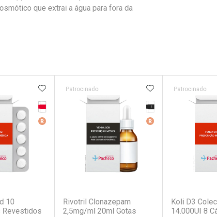
osmótico que extrai a água para fora da
FAVORITOS
ADICIONAR AOS FAVORITOS
ADICIONAR AOS 
Patrocinado
Patrocinado
Tarja Vermelha
Tarja Preta
erado
Medicamento De Referência
Medicamento De Ref
r
(2)
(1)
rd 10
Rivotril Clonazepam
Koli D3 Colec
 Revestidos
2,5mg/ml 20ml Gotas
14.000UI 8 C