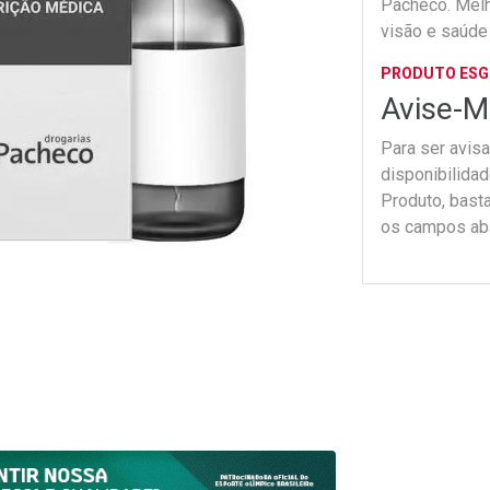
Pacheco. Mel
visão e saúde 
Confira!
PRODUTO ES
Avise-M
Para ser avis
disponibilida
Produto, bast
os campos ab