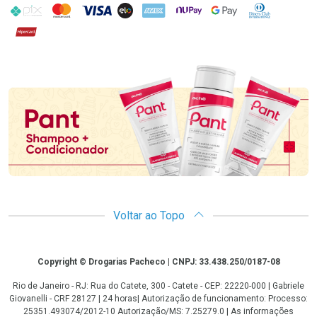
PIX
MasterCard
VISA
ELO
AMEX
NuPay
Google Pay
Diners Club
Hipercard
Promoção em Destaque
Voltar ao Topo
Copyright
Copyright © Drogarias Pacheco | CNPJ: 33.438.250/0187-08
Rio de Janeiro - RJ: Rua do Catete, 300 - Catete - CEP: 22220-000 | Gabriele
Giovanelli - CRF 28127 | 24 horas| Autorização de funcionamento: Processo:
25351.493074/2012-10 Autorização/MS: 7.25279.0 | As informações