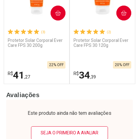
COMPRAR
COMPRAR
(3)
(2)
Protetor Solar Corporal Ever
Protetor Solar Corporal Ever
Care FPS 30 200g
Care FPS 30 120g
22% OFF
20% OFF
41
34
R$
R$
,27
,39
FECHAR
F
FECHAR
F
Avaliações
Laboratório
Laboratório
Por Menos
Por Menos
Este produto ainda não tem avaliações
SEJA O PRIMEIRO A AVALIAR