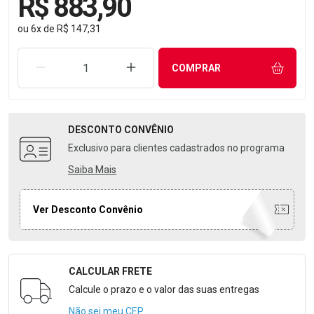
R$ 883,90
ou
6
x
de
R$ 147,31
REMOVER UMA UNIDADE
AUMENTAR UMA UNIDADE
COMPRAR
DESCONTO
CONVÊNIO
Exclusivo para clientes cadastrados no programa
Saiba Mais
Ver Desconto Convênio
CALCULAR FRETE
Formulário para Calcular o Frete
Calcule o prazo e o valor das suas entregas
Não sei meu CEP