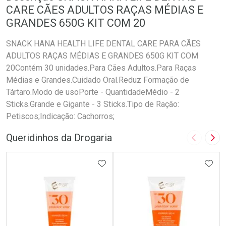
CARE CÃES ADULTOS RAÇAS MÉDIAS E
GRANDES 650G KIT COM 20
SNACK HANA HEALTH LIFE DENTAL CARE PARA CÃES
ADULTOS RAÇAS MÉDIAS E GRANDES 650G KIT COM
20Contém 30 unidades.Para Cães Adultos.Para Raças
Médias e Grandes.Cuidado Oral.Reduz Formação de
Tártaro.Modo de usoPorte - QuantidadeMédio - 2
Sticks.Grande e Gigante - 3 Sticks.Tipo de Ração:
Petiscos;Indicação: Cachorros;
Queridinhos da Drogaria
Imagem A
Pró
ADICIONAR AOS FAVORITOS
ADIC