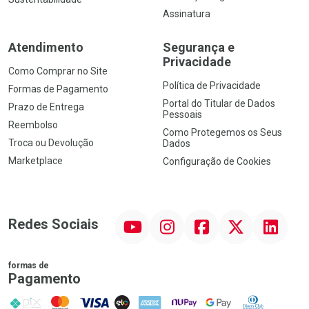
Assinatura
Atendimento
Segurança e
Privacidade
Como Comprar no Site
Política de Privacidade
Formas de Pagamento
Portal do Titular de Dados
Prazo de Entrega
Pessoais
Reembolso
Como Protegemos os Seus
Troca ou Devolução
Dados
Marketplace
Configuração de Cookies
YouTube
Instagram
Facebook
Twitter
Linkedin
Redes Sociais
formas de
Pagamento
PIX
MasterCard
VISA
ELO
AMEX
NuPay
Google Pay
Diners Club