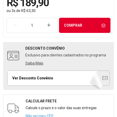
R$ 189,90
ou
3
x
de
R$ 63,30
REMOVER UMA UNIDADE
AUMENTAR UMA UNIDADE
COMPRAR
DESCONTO
CONVÊNIO
Exclusivo para clientes cadastrados no programa
Saiba Mais
Ver Desconto Convênio
CALCULAR FRETE
Formulário para Calcular o Frete
Calcule o prazo e o valor das suas entregas
Não sei meu CEP