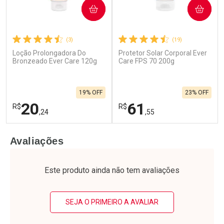
COMPRAR
COMPRAR
(3)
(19)
Loção Prolongadora Do
Protetor Solar Corporal Ever
Bronzeado Ever Care 120g
Care FPS 70 200g
19% OFF
23% OFF
20
61
R$
R$
,24
,55
FECHAR
F
FECHAR
F
Avaliações
Laboratório
Laboratório
Por Menos
Por Menos
Este produto ainda não tem avaliações
SEJA O PRIMEIRO A AVALIAR