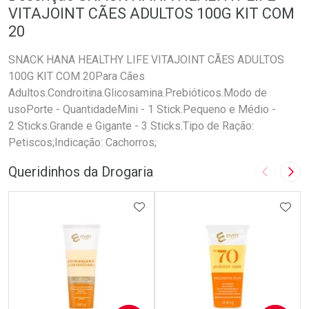
VITAJOINT CÃES ADULTOS 100G KIT COM
20
SNACK HANA HEALTHY LIFE VITAJOINT CÃES ADULTOS
100G KIT COM 20Para Cães
Adultos.Condroitina.Glicosamina.Prebióticos.Modo de
usoPorte - QuantidadeMini - 1 Stick.Pequeno e Médio -
2 Sticks.Grande e Gigante - 3 Sticks.Tipo de Ração:
Petiscos;Indicação: Cachorros;
Queridinhos da Drogaria
Imagem A
Pró
ADICIONAR AOS FAVORITOS
ADIC