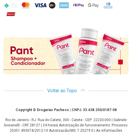
PIX
MasterCard
VISA
ELO
AMEX
NuPay
Google Pay
Diners Club
Hipercard
Promoção em Destaque
Voltar ao Topo
Copyright
Copyright © Drogarias Pacheco | CNPJ: 33.438.250/0187-08
Rio de Janeiro - RJ: Rua do Catete, 300 - Catete - CEP: 22220-000 | Gabriele
Giovanelli - CRF 28127 | 24 horas| Autorização de funcionamento: Processo:
25351.493074/2012-10 Autorização/MS: 7.25279.0 | As informações