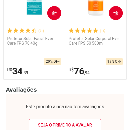
COMPRAR
COMPRAR
(71)
(16)
Protetor Solar Facial Ever
Protetor Solar Corporal Ever
Care FPS 70 40g
Care FPS 50 500ml
20% OFF
19% OFF
34
76
R$
R$
,39
,94
FECHAR
F
FECHAR
F
Avaliações
Laboratório
Laboratório
Por Menos
Por Menos
Este produto ainda não tem avaliações
SEJA O PRIMEIRO A AVALIAR