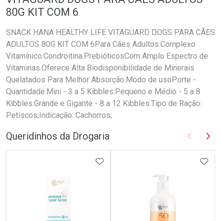
80G KIT COM 6
SNACK HANA HEALTHY LIFE VITAGUARD DOGS PARA CÃES
ADULTOS 80G KIT COM 6Para Cães Adultos.Complexo
Vitamínico.Condroitina.PrebióticosCom Amplo Espectro de
Vitaminas.Oferece Alta Biodisponibilidade de Minerais
Quelatados Para Melhor Absorção.Modo de usoPorte -
Quantidade.Mini - 3 a 5 Kibbles.Pequeno e Médio - 5 a 8
Kibbles.Grande e Gigante - 8 a 12 Kibbles.Tipo de Ração:
Petiscos;Indicação: Cachorros;
Queridinhos da Drogaria
Imagem A
Pró
ADICIONAR AOS FAVORITOS
ADIC