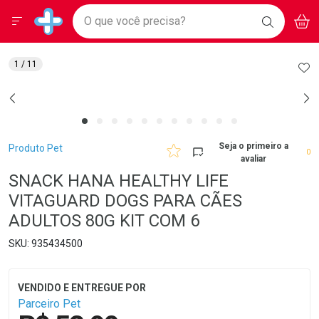
Drogarias Pacheco
Menu
Aces
Ir direto para a home
O que você precisa?
BAIXE
V
i
Baixe nosso APP e aproveite Ofertas Exclusivas!
BUSCAR
O APP
Navegue pela página
Ir direto para o conteúdo
Faça a sua busca
Ir direto para a busca
Ir direto para a conta
AD
1
/ 11
Ir direto para a ajuda
Ir direto para a notificações
Ir direto para o carrinho
Ir direto para o menu
Breadcrumb
Seja o primeiro a
Produto Pet
0
avaliar
SNACK HANA HEALTHY LIFE
VITAGUARD DOGS PARA CÃES
ADULTOS 80G KIT COM 6
935434500
Parceiro Pet