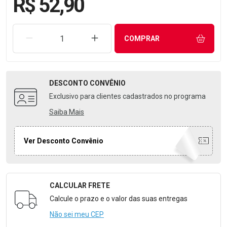
R$ 52,90
REMOVER UMA UNIDADE
AUMENTAR UMA UNIDADE
COMPRAR
DESCONTO
CONVÊNIO
Exclusivo para clientes cadastrados no programa
Saiba Mais
Ver Desconto Convênio
CALCULAR FRETE
Formulário para Calcular o Frete
Calcule o prazo e o valor das suas entregas
Não sei meu CEP