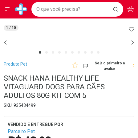
Drogarias Pacheco
Menu
Aces
Ir direto para a home
O que você precisa?
BAIXE
V
i
Baixe nosso APP e aproveite Ofertas Exclusivas!
BUSCAR
O APP
Navegue pela página
Ir direto para o conteúdo
Faça a sua busca
Ir direto para a busca
Ir direto para a conta
AD
1
/ 10
Ir direto para a ajuda
Ir direto para a notificações
Ir direto para o carrinho
Ir direto para o menu
Breadcrumb
Seja o primeiro a
Produto Pet
0
avaliar
SNACK HANA HEALTHY LIFE
VITAGUARD DOGS PARA CÃES
ADULTOS 80G KIT COM 5
935434499
Parceiro Pet