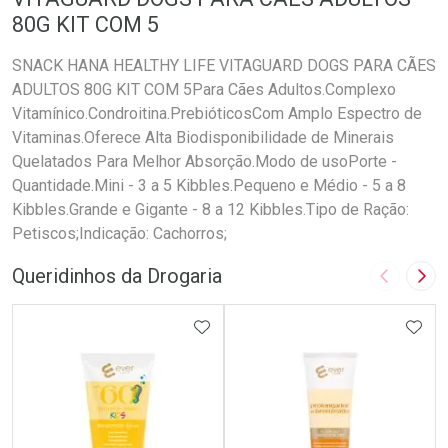
80G KIT COM 5
SNACK HANA HEALTHY LIFE VITAGUARD DOGS PARA CÃES
ADULTOS 80G KIT COM 5Para Cães Adultos.Complexo
Vitamínico.Condroitina.PrebióticosCom Amplo Espectro de
Vitaminas.Oferece Alta Biodisponibilidade de Minerais
Quelatados Para Melhor Absorção.Modo de usoPorte -
Quantidade.Mini - 3 a 5 Kibbles.Pequeno e Médio - 5 a 8
Kibbles.Grande e Gigante - 8 a 12 Kibbles.Tipo de Ração:
Petiscos;Indicação: Cachorros;
Queridinhos da Drogaria
Imagem A
Pró
ADICIONAR AOS FAVORITOS
ADIC