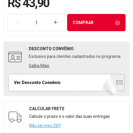
R$ 43,90
REMOVER UMA UNIDADE
AUMENTAR UMA UNIDADE
COMPRAR
DESCONTO
CONVÊNIO
Exclusivo para clientes cadastrados no programa
Saiba Mais
Ver Desconto Convênio
CALCULAR FRETE
Formulário para Calcular o Frete
Calcule o prazo e o valor das suas entregas
Não sei meu CEP