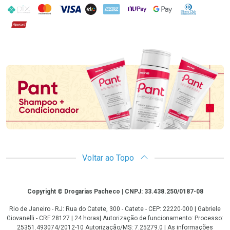
PIX
MasterCard
VISA
ELO
AMEX
NuPay
Google Pay
Diners Club
Hipercard
Promoção em Destaque
Voltar ao Topo
Copyright
Copyright © Drogarias Pacheco | CNPJ: 33.438.250/0187-08
Rio de Janeiro - RJ: Rua do Catete, 300 - Catete - CEP: 22220-000 | Gabriele
Giovanelli - CRF 28127 | 24 horas| Autorização de funcionamento: Processo:
25351.493074/2012-10 Autorização/MS: 7.25279.0 | As informações