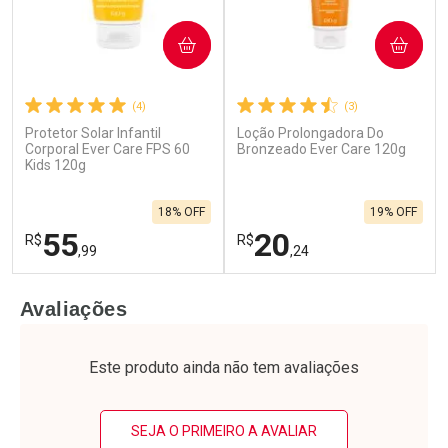
COMPRAR
COMPRAR
(4)
(3)
Protetor Solar Infantil
Loção Prolongadora Do
Corporal Ever Care FPS 60
Bronzeado Ever Care 120g
Kids 120g
18% OFF
19% OFF
55
20
R$
R$
,99
,24
FECHAR
F
FECHAR
F
Avaliações
Laboratório
Laboratório
Por Menos
Por Menos
Este produto ainda não tem avaliações
SEJA O PRIMEIRO A AVALIAR