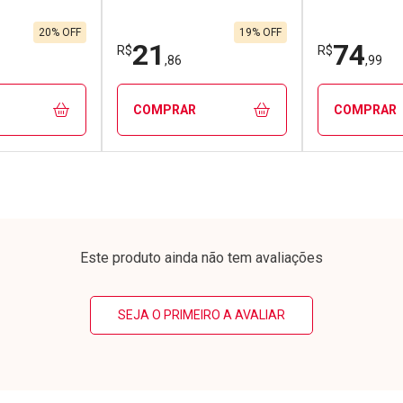
Aerossol
20% OFF
19% OFF
21
74
R$
R$
,86
,99
COMPRAR
COMPRAR
FECHAR
FECHAR
FECHAR
FECHAR
rio
Laboratório
Laborató
os
Por Menos
Por Men
Este produto ainda não tem avaliações
SEJA O PRIMEIRO A AVALIAR