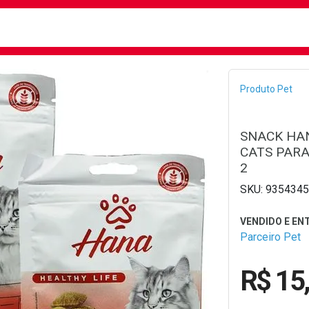
busca
isa?
Bread
Produto Pet
SNACK HAN
CATS PARA
2
9354345
Parceiro Pet
R$ 15