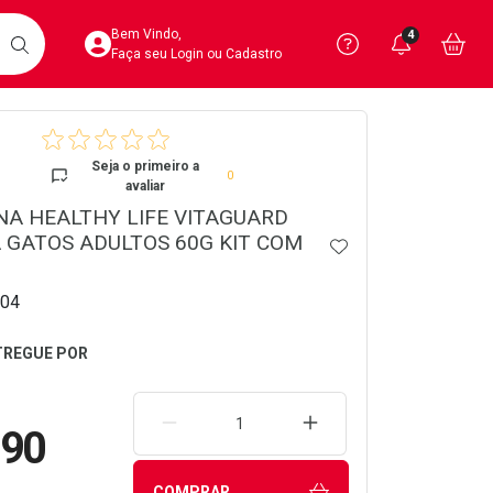
Acesse sua Conta
Precisa de 
Notific
Aces
Bem Vindo,
4
Você po
notifica
Vo
it
BUSCAR
Ver Recursos 
Faça seu Login ou Cadastro
crumb
Atendimento ao 
Seja o primeiro a
0
avaliar
Central de Ajud
A HEALTHY LIFE VITAGUARD
 GATOS ADULTOS 60G KIT COM
Televendas
ADICIONAR AOS 
4020-4404
04
REMOVER UMA UNIDADE
AUMENTAR UMA UNIDA
,90
COMPRAR