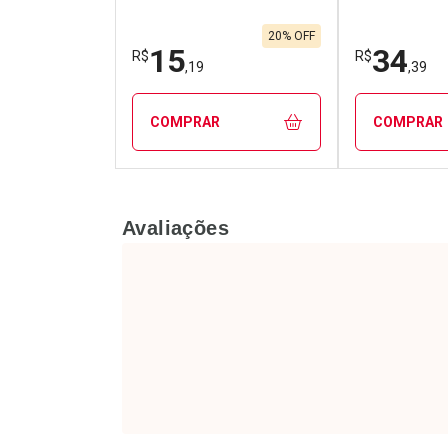
20% OFF
15
34
R$
R$
,19
,39
COMPRAR
COMPRAR
FECHAR
FECHAR
Avaliações
Laboratório
Laborató
Por Menos
Por Men