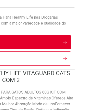
da
Hana Healthy Life
nas Drogarias
com a maior variedade e qualidade do
THY LIFE VITAGUARD CATS
T COM 2
 PARA GATOS ADULTOS 60G KIT COM
Amplo Espectro de Vitaminas.Oferece Alta
ra Melhor Absorção.Modo de usoFornecer
ensa.Tipo de Ração: Petiscos;Indicação: