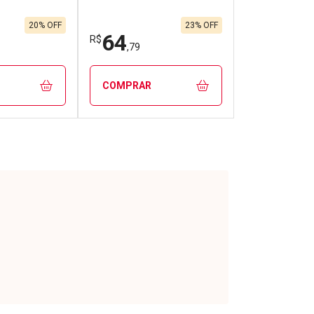
20% OFF
23% OFF
64
R$
,79
COMPRAR
FECHAR
FECHAR
FECHAR
FECHAR
rio
Laboratório
os
Por Menos