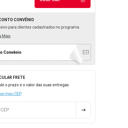
CONTO
CONVÊNIO
usivo para clientes cadastrados no programa
a Mais
o Convênio
CULAR FRETE
o para Calcular o Frete
ule o prazo e o valor das suas entregas
sei meu CEP
u CEP
CALCULAR FRETE