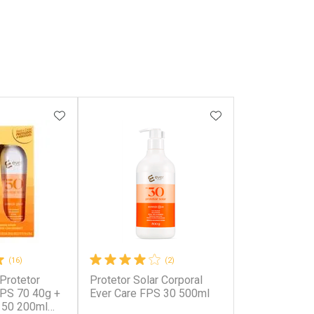
FAVORITOS
ADICIONAR AOS FAVORITOS
ADICIONAR AOS 
(16)
(2)
 Protetor
Protetor Solar Corporal
FPS 70 40g +
Ever Care FPS 30 500ml
 50 200ml