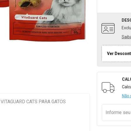
DES
Excl
Saib
Ver Descont
CAL
Formulári
Calc
Não 
 VITAGUARD CATS PARA GATOS
Informe se