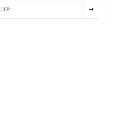
u CEP
CALCULAR FRETE