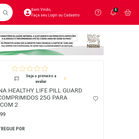
Acesse sua Conta
Precisa de 
Notific
Aces
Bem Vindo,
5
Você po
notifica
Vo
it
BUSCAR
Ver Recursos 
Faça seu Login ou Cadastro
Atendimento ao 
Central de Ajud
crumb
Televendas
4020-4404
Seja o primeiro a
0
avaliar
A HEALTHY LIFE PILL GUARD
COMPRIMIDOS 25G PARA
ADICIONAR AOS 
 COM 2
99